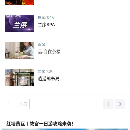
按摩/SPA
兰序SPA
茶馆
品.自在茶楼
文化艺术
逍遥邮书局
❮
❯
/
5 页
红墙黄瓦丨故宫一日游攻略来袭！