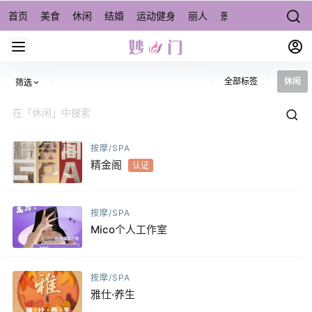
首页
美食
休闲
结婚
运动健身
丽人
景点/周边游
宠物
全部标签
休闲
筛选
按摩/SPA
精金阁
认证
按摩/SPA
Mico个人工作室
按摩/SPA
雅仕·养生