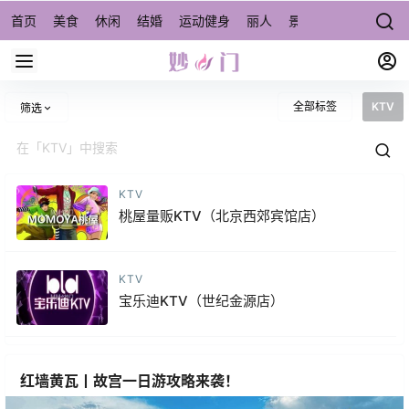
首页
美食
休闲
结婚
运动健身
丽人
景点/周边游
宠物
全部标签
KTV
筛选
KTV
桃屋量贩KTV（北京西郊宾馆店）
KTV
宝乐迪KTV（世纪金源店）
红墙黄瓦丨故宫一日游攻略来袭！