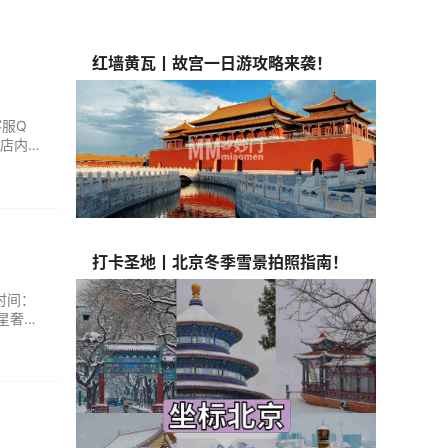
红墙黄瓦丨故宫一日游攻略来袭！
客服Q
，店内单
不套用
...
打卡圣地丨北京冬季雪景拍照指南！
时间：
星奢柔.