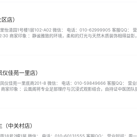
社区店）
清园1号楼1层102-A02 微信： 电话：010-62999905 客服QQ： 
-02:30 商家印象 ：静谧雅致的环境，柔和的灯光与天然木质装饰相得益彰
舍，暂别繁忙日常，开启一段唤醒感官的宁静之旅——让身心重获平衡，
凤仪佳苑一里店）
佳苑一里底商201-8 微信： 电话：010-59849666 客服QQ： 营
2:00 商家印象 ：云凰阁将专业足部理疗与沉浸式观影结合，由持证中医团队
备医疗级足疗设备与4K超清影院系统，采用道地中药材浴足，同步穴位
"标准，赠送养生茶饮，让您在欣赏影视作品的同时享…...
生（中关村店）
8号2幢1层 微信： 电话：010-60131555 客服QQ： 营业时间：周