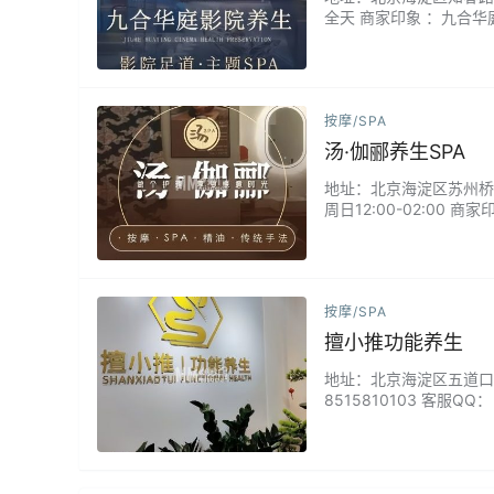
全天 商家印象 ：九合
边享受专业足疗。可选经
适合下班后想放松又舍不得
按摩/SPA
汤·伽郦养生SPA
地址：北京海淀区苏州桥苏州
周日12:00-02:0
业SPA技术，精选天然
紧张，还是提升整体活力
按摩/SPA
擅小推功能养生
地址：北京海淀区五道口中关
8515810103 客服Q
A/擅小推中式背部拔罐/