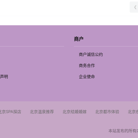
❮
商户
商户诚信公约
商务合作
声明
企业使命
北京SPA探店
北京温泉推荐
北京结婚婚嫁
北京都市体验
北京
本站发布的所有