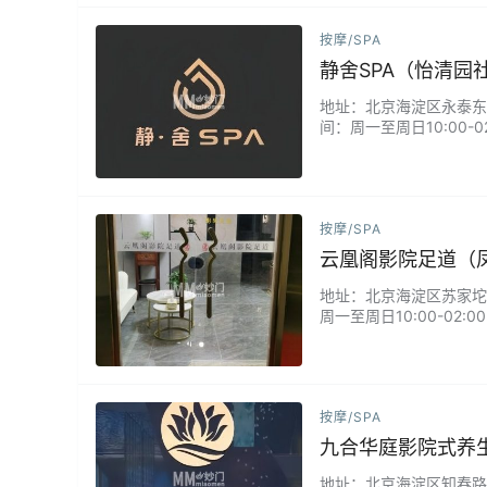
按摩/SPA
静舍SPA（怡清园
地址：北京海淀区永泰东里怡
间：周一至周日10:00
包厢确保私密体验。来静
舒适的状态。...
按摩/SPA
云凰阁影院足道（
地址：北京海淀区苏家坨凤仪
周一至周日10:00-0
络调理服务。独立包厢配
法。严格执行"一客一消毒
按摩/SPA
九合华庭影院式养
地址：北京海淀区知春路丙1