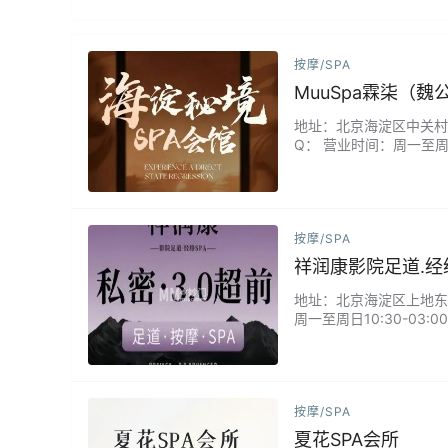
按摩/SPA
MuuSpa霖柒（魏
地址：北京海淀区中关村南大
Q： 营业时间：周一至周日
间独立私密，暖柔灯光搭
流水线手法，会根据肩颈
按摩/SPA
祥润康影院足道.经络
地址：北京海淀区上地东北旺
周一至周日10:30-03
臀疗/奢享甜美愈系.柔肤SP
按摩/SPA
夏花SPA会所