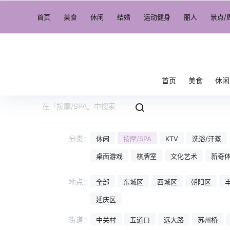
首页
美食
休闲
结婚
运动健身
丽人
景点/
首页
美食
休闲
分类：
休闲
按摩/SPA
KTV
洗浴/汗蒸
桌面游戏
棋牌室
文化艺术
新奇
地点：
全部
东城区
西城区
朝阳区
延庆区
街道：
中关村
五道口
远大路
苏州桥