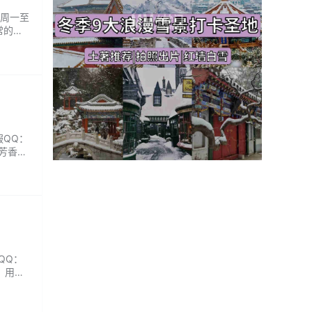
：周一至
常的有
服QQ：
芳香SP
节都为
QQ：
，用品
养生茶