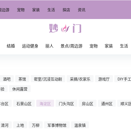
周边游
宠物
家装
生活
探店
资讯
结婚
运动健身
丽人
景点/周边游
宠物
家装
生活
酒吧
茶馆
密室/沉浸互动剧
采摘/农家乐
游戏厅
DIY手
体验
休闲露营
丰台区
石景山区
海淀区
门头沟区
房山区
通州区
顺义
清河
上地
万柳
军事博物馆
温泉镇