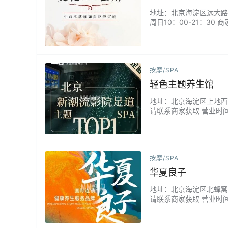
地址：北京海淀区远大路世
周日10：00-21：3
耐心，整个过程都非常的放
按摩/SPA
轻色主题养生馆
地址：北京海淀区上地西路联
请联系商家获取 营业时间
A等特色项目。专业理疗
您营造放松氛围。来这里
按摩/SPA
华夏良子
地址：北京海淀区北蜂窝甲1
请联系商家获取 营业时间
也都是一客一换。足疗过
和小点心，细节满满，让你