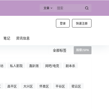
文章
登录
快速注册
笔记
资讯信息
全部标签
按摩/SPA
工坊
私人影院
轰趴馆
网吧/电竞
剧本杀
区
昌平区
大兴区
怀柔区
平谷区
密云区