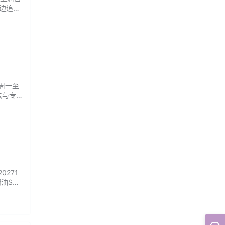
边追剧
，特别
：周一至
法与专
缓肌肉
...
0271
精油SP