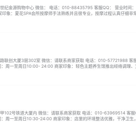
纪金源购物中心 微信： 电话：010-88435795 客服QQ： 营业时间
0 商家印象：夏花SPA会所按摩师手法熟练并且很专业，按摩过程认真仔细非
松满意！...
创大厦3层302室 微信：请联系商家获取 电话：010-57721988 客
：周一至周日10:00- 24:00 商家印象：轻色主题养生馆推出经络调理、
师通过精准手法，助您舒缓压力、恢复活力。静谧雅致的空间里，每处细
，开启一场身心的温柔对话，遇见更轻盈的自己。...
02号铁道大厦内 微信：请联系商家获取 电话：010-63969514 客服
：周一至周日10:30-24:00 商家印象：店里的环境整洁优雅，干净卫生
程中，技师热情周到，会根据客户的身体状况调整按摩重点。结束后还有
的体验感超棒。...