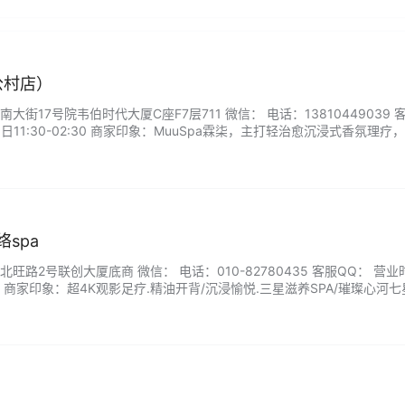
公村店）
街17号院韦伯时代大厦C座F7层711 微信： 电话：13810449039 
11:30-02:30 商家印象：MuuSpa霖柒，主打轻治愈沉浸式香氛理疗
配天然草本香氛，隔绝外界嘈杂，细节干净考究。理疗师深耕精油推拿，
僵硬、失眠乏力等不同状态调整力度，搭配特色颂钵舒缓放松。全程无频繁…
spa
路2号联创大厦底商 微信： 电话：010-82780435 客服QQ： 营业
:00 商家印象：超4K观影足疗.精油开背/沉浸愉悦.三星滋养SPA/璀璨心河七
A/刮痧/拔罐/修脚3选1...