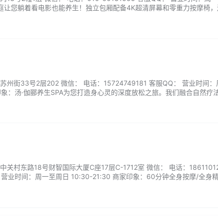
华庭让您躺着看电影也能养生！独立包厢配备4K超清屏幕和零重力按摩椅，
典老片或热播综艺，提供免费小食茶饮。从泡脚到肩颈按摩全程不用起身
追剧时间的您。...
街33号2层202 微信： 电话：15724749181 客服QQ： 营业时间
0 商家印象：汤·伽郦养生SPA为您打造身心灵的深度放松之旅。我们融合自然疗
植物精油，结合独特按摩手法，帮助缓解疲劳、改善亚健康状态。无论是舒
，我们的定制化护理方案都能满足您的需求。静谧的环境、温暖的氛围，让…
村东路18号财智国际大厦C座17层C-1712室 微信： 电话：18611012
Q： 营业时间：周一至周日 10:30-21:30 商家印象：60分钟全身按摩/全身
经络疏通+葫芦艾灸全身调理/肩颈调理/推拿按摩全身体质调理套餐...