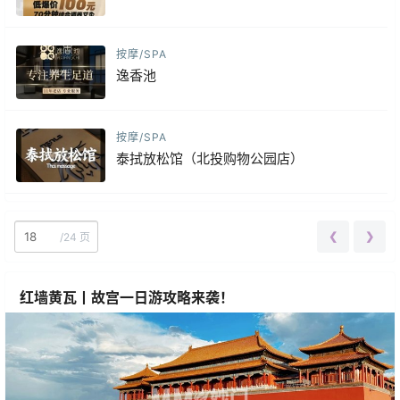
按摩/SPA
逸香池
按摩/SPA
泰拭放松馆（北投购物公园店）
❮
❯
/
24 页
红墙黄瓦丨故宫一日游攻略来袭！