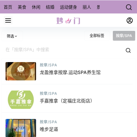
首页
美食
休闲
结婚
运动健身
丽人
景点/周边游
宠物
全部标签
按摩/SPA
筛选
按摩/SPA
龙盈推拿按摩.运动SPA养生馆
按摩/SPA
手嘉推拿（定福庄北街店）
按摩/SPA
唯步足道