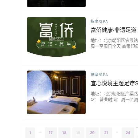
按摩/SPA
富侨健康·非遗足
地址：北京朝阳区农展馆北
周一至周日全天 商家印
香氤氲的禅意空间里，体
智能恒温足浴系统，让疲惫
按摩/SPA
宜心悦境主题足疗S
地址：北京朝阳区广渠路36
Q： 营业时间：周一至周
我们独创"四季主题"沉
厢都是独特的养生艺术馆
...
...
1
17
18
19
20
21
24