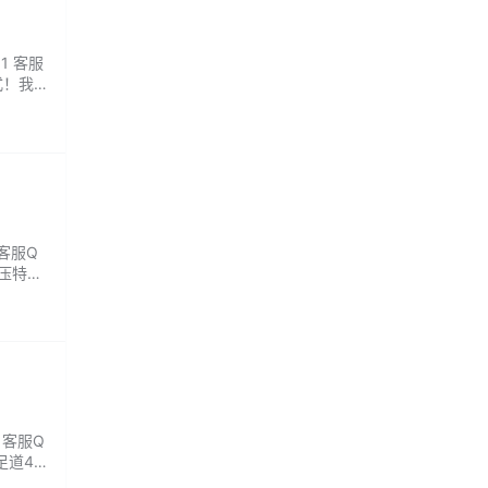
1 客服
式！我
专业理
客服Q
解压特调
 客服Q
足道45