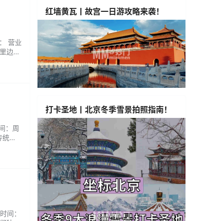
红墙黄瓦丨故宫一日游攻略来袭！
： 营业
厢里边欣
疲劳、促
小聚
打卡圣地丨北京冬季雪景拍照指南！
时间：周
传统手
，让您
来
业时间：