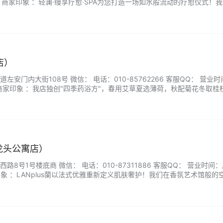
:00 商家印象 ：轻澜·缦享疗愈·SPA为您打造一场如水般流动的疗愈仪式！
波光粼动的沉浸式空间中，以温润力道唤醒身体自愈力。精选海洋矿物与陆
，让肌肤与心灵同步舒展。...
店）
安门内大街108号 微信： 电话：010-85762266 客服QQ： 营业
:00 商家印象 ：我店独创"四季药浴方"，春用艾草夏选薄荷，秋配菊花冬取桂
疗师持非遗采耳银器全程服务，从足底到肩颈完成能量循环。来千手，不
千年的养生仪式—让双脚带您行走盛唐，归来仍是少年。…...
a（龙头公寓店）
8号1号楼底商 微信： 电话：010-87311886 客服QQ： 营业时间
 商家印象 ：LANplus蘭以法式优雅重新定义肌肤奢护！我们在香氛艺术馆般的
东方草本智慧完美融合，独创"双生花护理体系"。专业芳疗师通过肤质诊
配手工调制的植萃精油，让每寸肌肤都享受花瓣般的…...