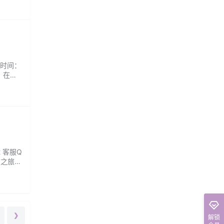
业时间：
，在茶
，搭配
 客服Q
愈之旅！
每个包
❯
解锁