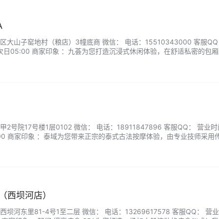
A
大山子窑地村（粮店）3幢底商 微信： 电话：15510343000 客服QQ
-次日05:00 商家印象 ：九荟为您打造沉浸式休闲体验，在舒适私密的包
专业足道护理。我们采用传统足疗手法结合现代SPA技术，帮助缓解足部
备电动沙发和环绕音响，既保证放松效果又不耽误观影乐趣。无论是朋友
号院17号楼1层0102 微信： 电话：18911847896 客服QQ： 营业
02:00 商家印象 ：泰域为您带来正宗的泰式古法按摩体验，由专业技师采用
促进血液循环。我们注重自然与放松，使用植物精油配合温和的拉伸技术
。无论是缓解疲劳还是日常放松，泰域都能为您提供专业、贴心的服务。
A（西坝河店）
河东里81-4号1至二层 微信： 电话：13269617578 客服QQ： 营