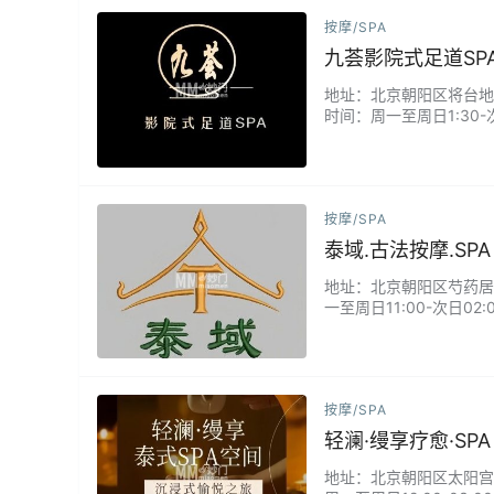
按摩/SPA
九荟影院式足道SP
地址：北京朝阳区将台地区
时间：周一至周日1:30
赏4K高清影片，边享受
进血液循环。独立包间配
还…...
按摩/SPA
泰域.古法按摩.SPA
地址：北京朝阳区芍药居甲2
一至周日11:00-次日
法，帮助舒缓肌肉紧张、
在舒适的环境中恢复活力
这…...
按摩/SPA
轻澜·缦享疗愈·SP
地址：北京朝阳区太阳宫西坝