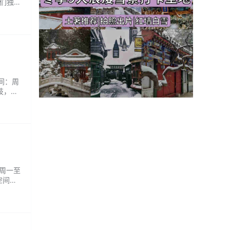
我们独
地植萃
时间：周
枝，顺
是普通
：周一至
空间
断，为