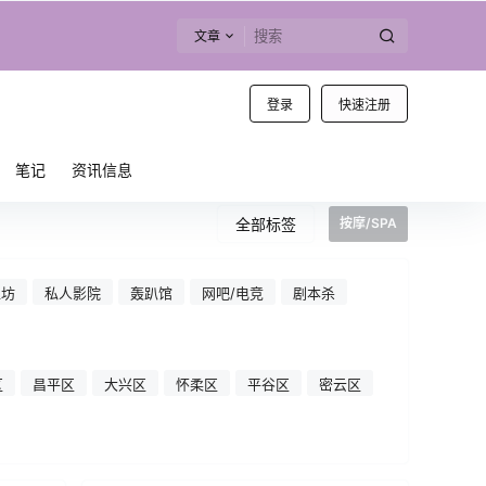
文章
登录
快速注册
笔记
资讯信息
全部标签
按摩/SPA
工坊
私人影院
轰趴馆
网吧/电竞
剧本杀
区
昌平区
大兴区
怀柔区
平谷区
密云区