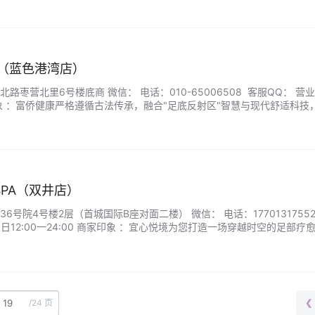
道（蓝色港湾店）
路枣营北里6号楼底商 微信： 电话：010-65006508 客服QQ： 营
象 ：富侨健康严格遵循古法传承，融合"足底反射区"智慧与现代舒适科技
验砭石刮痧、草药熏蒸等八道传统工序。专业技师通过经络诊断定制方案
从足底彻底消散。...
PA（双井店）
号院4号楼2层（首城国际B座对面二楼） 微信： 电话：17701317552
日12:00一24:00 商家印象 ：宜心悦境为您打造一场穿越时空的足部疗
浸式空间—春有樱花微雨、夏伴竹林清风、秋赏枫林月色、冬踏雪原暖阳，
。采用古法中药足浴配方，结合现代反射区理疗技术，…...
/
24 页
❮