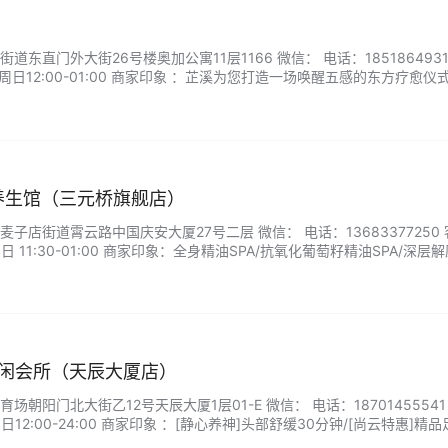
东直门外大街26号楼奥加公寓11层1166 微信： 电话：1851864931
周日12:00-01:00 商家印象 ：芷溪为您打造一场唤醒五感的东方疗愈仪
空间，潺潺水声与清幽檀香中，体验非遗草药蒸足与玉石刮痧的古老智慧。
方案，从经络疏通到能量平…...
养生馆（三元桥旗舰店）
子店街道霄云路中国庆安大厦27号二层 微信： 电话：13683377250 
 11:30-01:00 商家印象：全身精油SPA/抗氧化葡萄籽精油SPA/深层
耳/古法推拿/生姜精油SPA/电影热石足疗...
A休闲会所（天辰大厦店）
朝阳门北大街乙12号天辰大厦1层01-E 微信： 电话：18701455541
12:00-24:00 商家印象 ：[静心养神]头部舒缓30分钟/[尚云特惠]精品
60分钟 /精油SPA90分钟/深度放松体验/中式全身按摩...