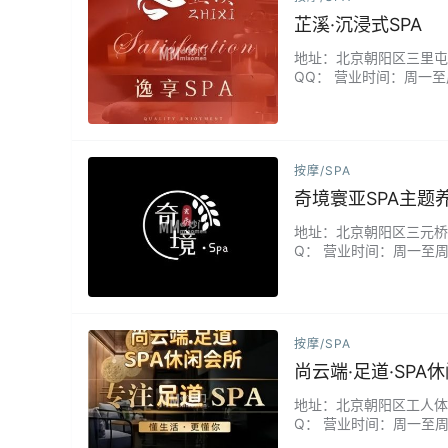
芷溪·沉浸式SPA
地址：北京朝阳区三里屯街道
QQ： 营业时间：周一至
们独创"溪涧主题"沉浸
疗师通过"望闻问触"定制
按摩/SPA
奇境寰亚SPA主题
地址：北京朝阳区三元桥麦
Q： 营业时间：周一至周日
精油SPA/静谧享受舒缓采
按摩/SPA
尚云端·足道·SP
地址：北京朝阳区工人体育场
Q： 营业时间：周一至周日
分钟/[清爽一夏]经典SPA