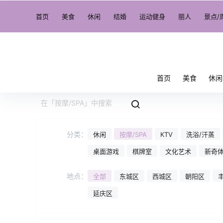
首页
美食
休闲
结婚
运动健身
丽人
景点/
首页
美食
休闲
分类：
休闲
按摩/SPA
KTV
洗浴/汗蒸
桌面游戏
棋牌室
文化艺术
新奇
地点：
全部
东城区
西城区
朝阳区
延庆区