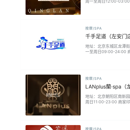
周一至周日12:00-03
创"涟漪按摩手法"，在
精油，配合音頻共振疗法
按摩/SPA
千手足道（左安门
地址：北京东城区龙潭街道左
一至周日09:00-24
应天时调理气血。专业理
足疗，而是参与一场穿越
按摩/SPA
LANplus蘭·sp
地址：北京朝阳区南新园西路
周日11:00-23:00
里，将普罗旺斯薰衣草与
您定制专属护理方案，搭
按摩/SPA