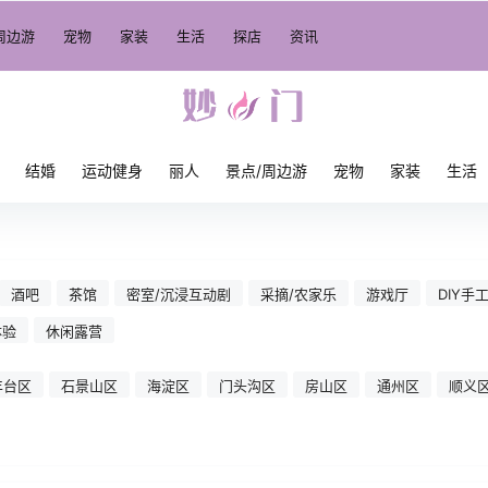
周边游
宠物
家装
生活
探店
资讯
结婚
运动健身
丽人
景点/周边游
宠物
家装
生活
酒吧
茶馆
密室/沉浸互动剧
采摘/农家乐
游戏厅
DIY手
体验
休闲露营
丰台区
石景山区
海淀区
门头沟区
房山区
通州区
顺义