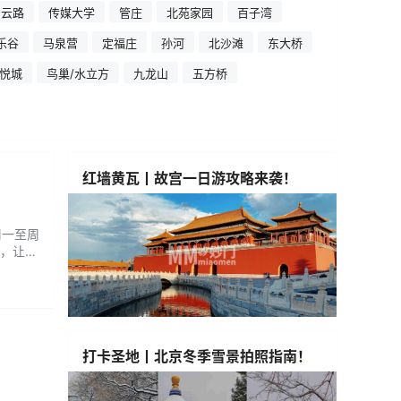
霄云路
传媒大学
管庄
北苑家园
百子湾
乐谷
马泉营
定福庄
孙河
北沙滩
东大桥
悦城
鸟巢/水立方
九龙山
五方桥
红墙黄瓦丨故宫一日游攻略来袭！
周一至周
效，让您
，促进
...
打卡圣地丨北京冬季雪景拍照指南！