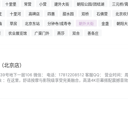
十里堡
常营
小营
建外大街
朝阳公园/团结湖
三元桥/
庄
十里河
高碑店
四惠
甜水园
双桥
石佛营
北京欢
庙
草房
北京东站
分钟寺/成寿寺
朝外大街
金盏
朝阳大
河
农业展览馆
广渠门外
燕莎
双合
善各庄
道（北京店）
号地下一层106 微信： 电话：17812208512 客服QQ： 营业时间：
0 商家印象 ：在这里，舒适按摩与影院级享受完美融合，高清4K巨幕搭配震撼音
享受专业足道护理。经验丰富的理疗师采用中医经络手法，舒缓足部疲劳
或精油推拿，让紧绷的神经彻底放松。独立包厢设计，私密又惬意，无论是…