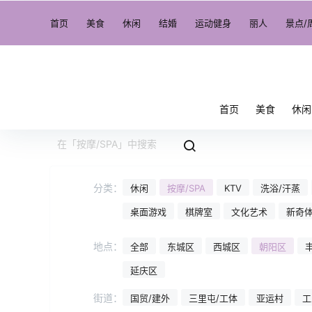
首页
美食
休闲
结婚
运动健身
丽人
景点/
首页
美食
休闲
分类：
休闲
按摩/SPA
KTV
洗浴/汗蒸
桌面游戏
棋牌室
文化艺术
新奇
地点：
全部
东城区
西城区
朝阳区
延庆区
街道：
国贸/建外
三里屯/工体
亚运村
工