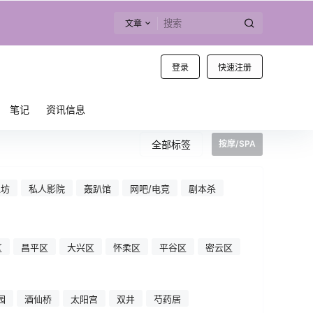
文章
登录
快速注册
笔记
资讯信息
全部标签
按摩/SPA
工坊
私人影院
轰趴馆
网吧/电竞
剧本杀
区
昌平区
大兴区
怀柔区
平谷区
密云区
园
酒仙桥
太阳宫
双井
芍药居