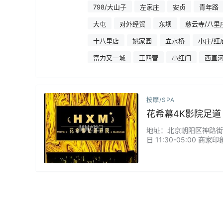
798/大山子
左家庄
安贞
青年路
大屯
对外经贸
东坝
慈云寺/八里
十八里店
姚家园
立水桥
小庄/红
富力又一城
王四营
小红门
西直
按摩/SPA
花希幕4K影院足
地址：北京朝阳区神路街39
日 11:30-05:0
一边欣赏热门大片，一边
血液循环，搭配草本药浴