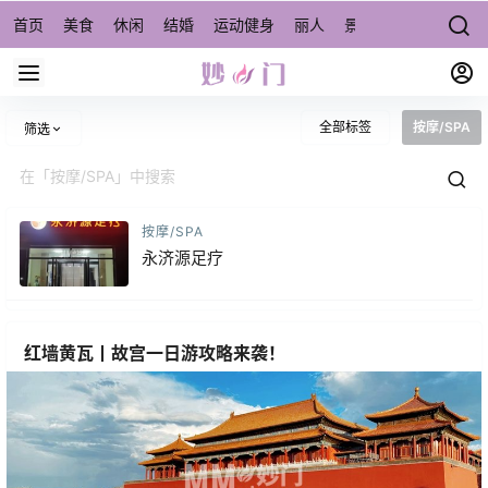
首页
美食
休闲
结婚
运动健身
丽人
景点/周边游
宠物
全部标签
按摩/SPA
筛选
按摩/SPA
永济源足疗
红墙黄瓦丨故宫一日游攻略来袭！