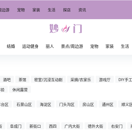
周边游
宠物
家装
生活
探店
资讯
结婚
运动健身
丽人
景点/周边游
宠物
家装
生活
酒吧
茶馆
密室/沉浸互动剧
采摘/农家乐
游戏厅
DIY手
体验
休闲露营
丰台区
石景山区
海淀区
门头沟区
房山区
通州区
顺义
街
阜成门
新街口
西四
广内大街
德外大街
右安门