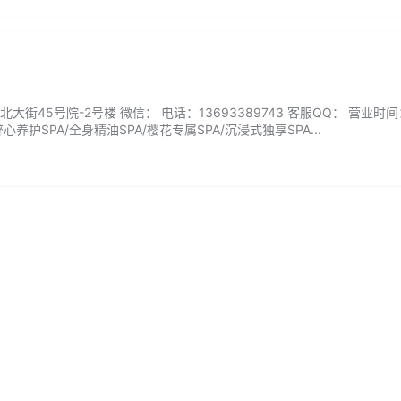
街45号院-2号楼 微信： 电话：13693389743 客服QQ： 营业时间
养护SPA/全身精油SPA/樱花专属SPA/沉浸式独享SPA...