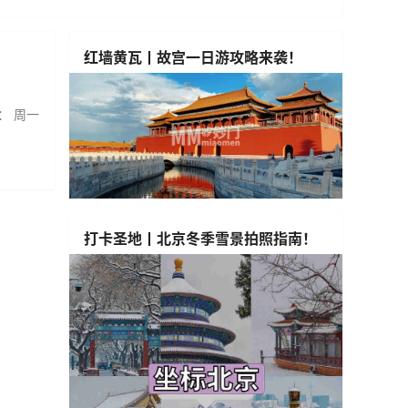
红墙黄瓦丨故宫一日游攻略来袭！
： 周一
打卡圣地丨北京冬季雪景拍照指南！