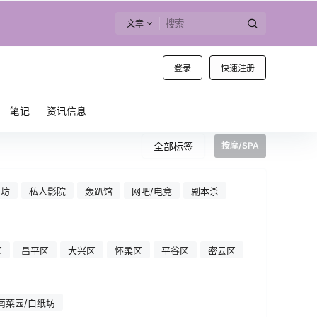
文章
登录
快速注册
笔记
资讯信息
全部标签
按摩/SPA
工坊
私人影院
轰趴馆
网吧/电竞
剧本杀
区
昌平区
大兴区
怀柔区
平谷区
密云区
南菜园/白纸坊