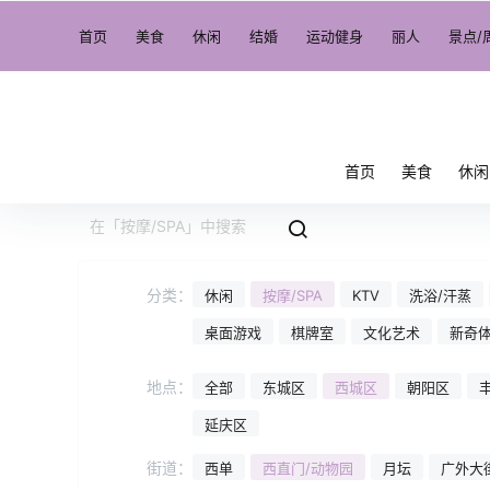
首页
美食
休闲
结婚
运动健身
丽人
景点/
首页
美食
休闲
分类：
休闲
按摩/SPA
KTV
洗浴/汗蒸
桌面游戏
棋牌室
文化艺术
新奇
地点：
全部
东城区
西城区
朝阳区
延庆区
街道：
西单
西直门/动物园
月坛
广外大