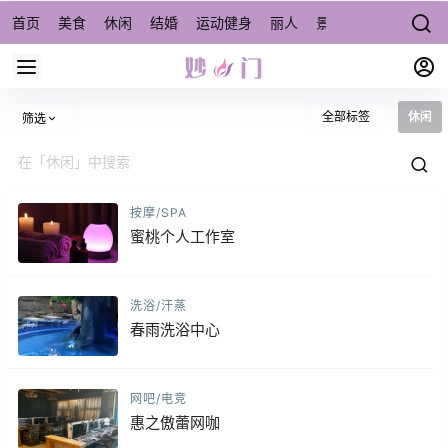
首页
美食
休闲
结婚
运动健身
丽人
景点/周边游
宠物
全部标签
休闲
筛选
按摩/SPA
蜜桃个人工作室
洗浴/汗蒸
春雨洗浴中心
网吧/电竞
惠之傲蕾网咖