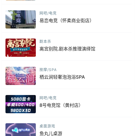
网吧/电竞
易恋电竞（怀柔商业街店）
剧本杀
离宫别院.剧本杀推理演绎馆
按摩/SPA
栖云涧轻奢泡泡浴SPA
网吧/电竞
8号电竞馆（黄村店）
桌面游戏
鱼丸儿桌游