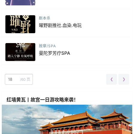
剧本杀
曜野剧推社.血染.电玩
按摩/SPA
曼陀罗芳疗SPA
❮
❯
/
60 页
红墙黄瓦丨故宫一日游攻略来袭！