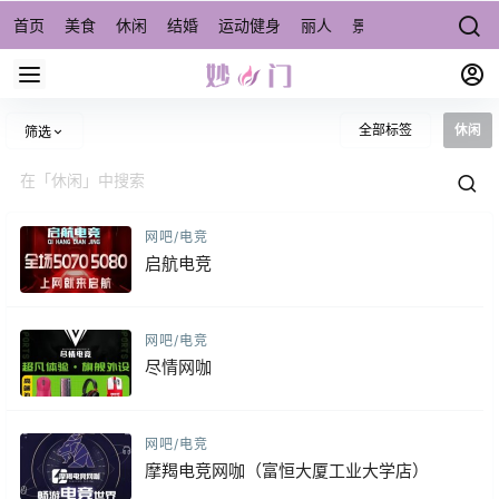
首页
美食
休闲
结婚
运动健身
丽人
景点/周边游
宠物
全部标签
休闲
筛选
网吧/电竞
启航电竞
网吧/电竞
尽情网咖
网吧/电竞
摩羯电竞网咖（富恒大厦工业大学店）