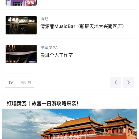
酒吧
清源巷MusicBar（新辰天地大兴南区店）
按摩/SPA
曼琳个人工作室
❮
❯
/
60 页
红墙黄瓦丨故宫一日游攻略来袭！