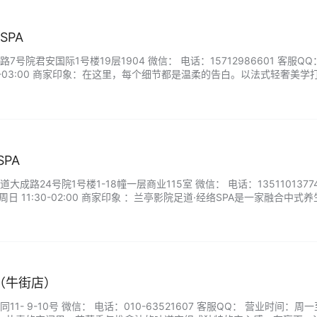
SPA
号院君安国际1号楼19层1904 微信： 电话：15712986601 客服QQ
0-03:00 商家印象：在这里，每个细节都是温柔的告白。以法式轻奢美学
，轻柔音乐流淌，让您从踏入的那一刻便卸下疲惫。我们精选天然植物精
温暖指压与芳香疗法完美融合，为您带来从肌肤到心灵…...
PA
成路24号院1号楼1-18幢一层商业115室 微信： 电话：1351101377
日 11:30-02:00 商家印象 ：兰亭影院足道·经络SPA是一家融合中式
位于城市繁华却安静的角落。环境幽雅，配备私享观影足浴座椅，让人在
技师手法专业，无推销、服务细致，是下班后放空自我、恢复元气的…...
（牛街店）
1- 9-10号 微信： 电话：010-63521607 客服QQ： 营业时间：周