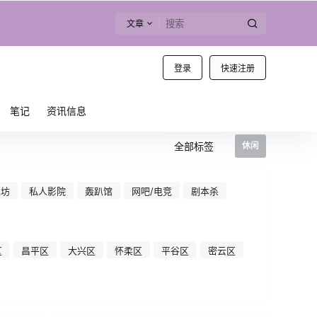
文章
登录
快速注册
笔记
资讯信息
全部标签
休闲
工坊
私人影院
轰趴馆
网吧/电竞
剧本杀
区
昌平区
大兴区
怀柔区
平谷区
密云区