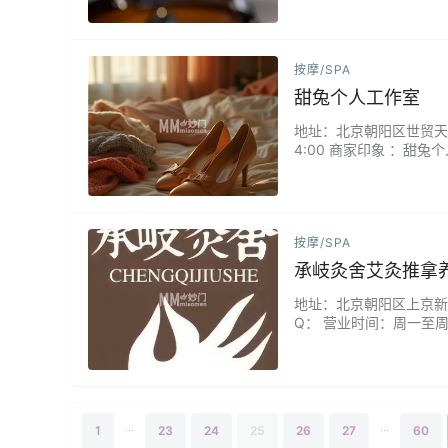
按摩/SPA
甜兔个人工作室
地址：北京朝阳区世贸天阶附
4:00 商家印象 ：
一预约制，避免干扰，保
都能在柔和的灯光与安静
按摩/SPA
承岐灸舍艾灸推拿
地址：北京朝阳区上京新航线3
Q： 营业时间：周一至周
统。在承岐灸舍，90分
时，您会明白：真正的调理
...
...
1
23
24
25
26
27
60