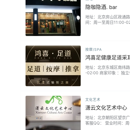
隐咖隐酒. bar
地址：北京房山区政通路26号
间：周一至周日11:00
酒，没有酒单只有故事，
处。...
按摩/SPA
鸿喜足健康足道采
地址：北京东城区南纬路3-
-02:00 商家印象 
有根据舌苔、脉象定制的
文化艺术
潇云文化艺术中心
地址：北京朝阳区望京广顺南大
客服QQ： 营业时间：周
业。环境不错，设施专业