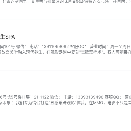
商家印象 ：朴素的空间里，艾草香与推拿油的味道交织成独特的安心感。在盲丙，
的手上功夫—当师傅的指尖触到那个您自己都不知道的酸痛点时，瞬间就
上眼睛才能达到极致。...
生SPA
01号 微信： 电话：13911069082 客服QQ： 营业时间：周一至周日10
我们将故宫美学融入现代养生，在观影足道中复刻"宫廷理疗术"。客人可躺卧
时体验御医足疗、沉香推拿、玉石刮痧等非遗技法，在紫禁城观影足道，
剧般的养生仪式。...
5号楼11层1121-1122 微信： 电话：13393139498 客服QQ： 营
商家印象 ：我们专为情侣打造"五感暧昧观影"体验，在MMO，电影不只是
式—当指尖在爆米花桶里不经意相触，银幕里的浪漫就会照进现实。...