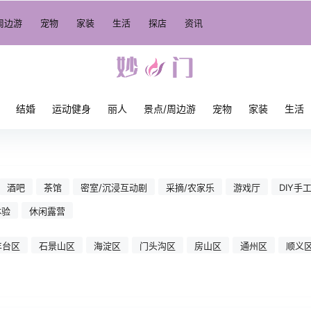
周边游
宠物
家装
生活
探店
资讯
结婚
运动健身
丽人
景点/周边游
宠物
家装
生活
酒吧
茶馆
密室/沉浸互动剧
采摘/农家乐
游戏厅
DIY手
体验
休闲露营
丰台区
石景山区
海淀区
门头沟区
房山区
通州区
顺义