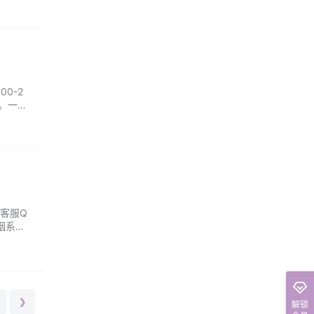
0-2
。一对
来访者
 客服Q
烟系
络游走
❯
解锁