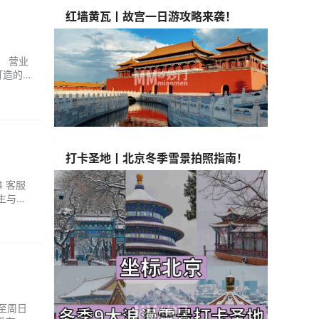
红墙黄瓦丨故宫一日游攻略来袭！
： 营业
打造的
油，搭
打卡圣地丨北京冬季雪景拍照指南！
4 客服
养生与现
放松足
一至周日