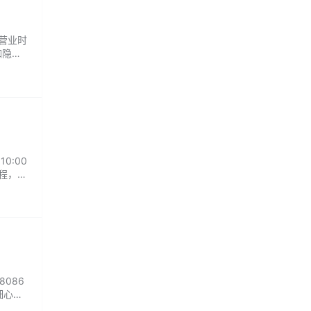
 营业时
咖隐
深
0:00
流程，只
.
8086
细心专