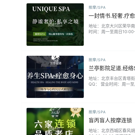
按摩/SPA
一封情书.轻奢.疗愈
地址：北京大兴区荣华南路7
时间：周一至周日10:0
私密空间，香薰烛光摇曳
配独创的"情书手法"，将
按摩/SPA
兰亭影院足道.经络S
地址：北京丰台区青塔街道大
QQ： 营业时间：周一至周
代休闲的高品质体验馆，
部的同时尽享观影乐趣。
按摩/SPA
盲丙盲人按摩连锁
地址：北京西城区春风胡同1