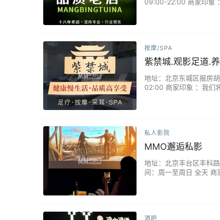
09:00-22:00 
哨的装修，只有实实在在
白：有些专业，真的需要闭
按摩/SPA
紫禁城.观影足道.养
地址：北京东城区报房胡同1
02:00 商家印象 ：
软榻上观赏历史巨制，同
钟不仅是放松，更是场穿越
私人影院
MMO邂逅私影
地址：北京丰台区丰科路6号院
间：周一至周日 全天 
是用全身心感受的亲密仪
酒吧