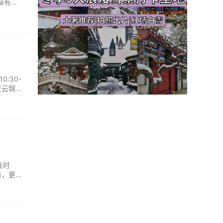
没有花
会明
:30-
在云锦
90分
业时
看，更