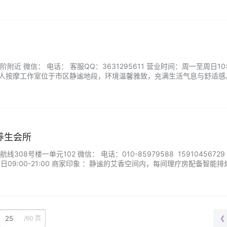
近 微信： 电话： 客服QQ：3631295611 营业时间：周一至周日10:0
甜兔个人按摩工作室位于市区静谧地段，环境温馨雅致，充满生活气息与舒适感
障私密与安心。这里没有浮夸装修，只有专业手法与真诚服务，让每一位
的空间中，找回身体的轻盈与内心的松弛。...
养生会所
08号楼一单元102 微信： 电话：010-85979588 15910456729
日09:00-21:00 商家印象 ：静谧的艾香空间内，每间理疗房配备智能排
钟的艾灸不仅是疗愈，更是场穿越千年的养生对话——当艾绒的热力沿经
，从来都是润物无声。...
/
60 页
❮