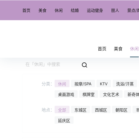
首页
美食
休闲
结婚
运动健身
丽人
景点/
首页
美食
休闲
分类：
休闲
按摩/SPA
KTV
洗浴/汗蒸
桌面游戏
棋牌室
文化艺术
新奇
地点：
全部
东城区
西城区
朝阳区
延庆区