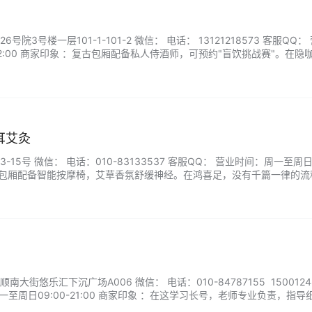
院3号楼一层101-1-101-2 微信： 电话： 13121218573 客服QQ：
-02:00 商家印象 ：复古包厢配备私人侍酒师，可预约"盲饮挑战赛"。在隐
当威士忌遇见手冲咖啡的香气，你会懂得：最好的味道，总是藏在记忆最
耳艾灸
15号 微信： 电话：010-83133537 客服QQ： 营业时间：周一至周日1
：独立包厢配备智能按摩椅，艾草香氛舒缓神经。在鸿喜足，没有千篇一律的
个性化方案—当艾热从涌泉穴升起时，您会懂得：养生之道，始于足下。..
街悠乐汇下沉广场A006 微信： 电话：010-84787155 1500124
一至周日09:00-21:00 商家印象 ：在这学习长号，老师专业负责，指导
齐备；定期会组织各种演出活动，提高学员的实际演出经验。...