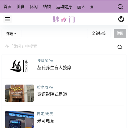
首页
美食
休闲
结婚
运动健身
丽人
景点/周边游
宠物
全部标签
休闲
筛选
按摩/SPA
丛氏养生盲人按摩
按摩/SPA
泰语影院式足道
网吧/电竞
米可电竞