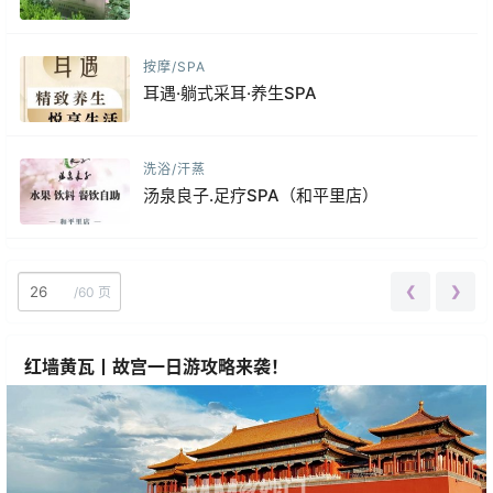
按摩/SPA
耳遇·躺式采耳·养生SPA
洗浴/汗蒸
汤泉良子.足疗SPA（和平里店）
❮
❯
/
60 页
红墙黄瓦丨故宫一日游攻略来袭！