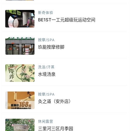
新奇体验
BE1ST一工元超级玩运动空间
按摩/SPA
玖能按摩修脚
洗浴/汗蒸
水境汤泉
按摩/SPA
灸之道（安外店）
休闲露营
三里河三区月季园