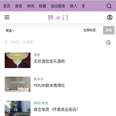
首页
美食
休闲
结婚
运动健身
丽人
景点/周边游
宠物
全部标签
休闲
筛选
酒吧
无忧酒馆音乐酒吧
剧本杀
YOUXI剧本推理社
网吧/电竞
易恋电竞（怀柔商业街店）