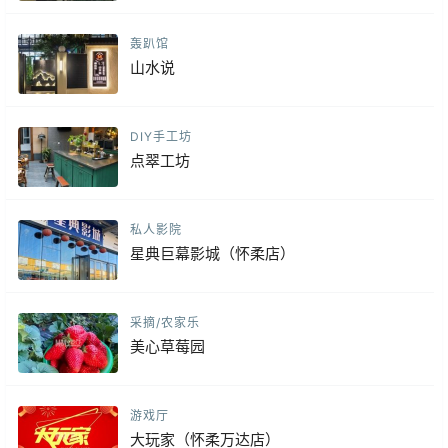
轰趴馆
山水说
DIY手工坊
点翠工坊
私人影院
星典巨幕影城（怀柔店）
采摘/农家乐
美心草莓园
游戏厅
大玩家（怀柔万达店）