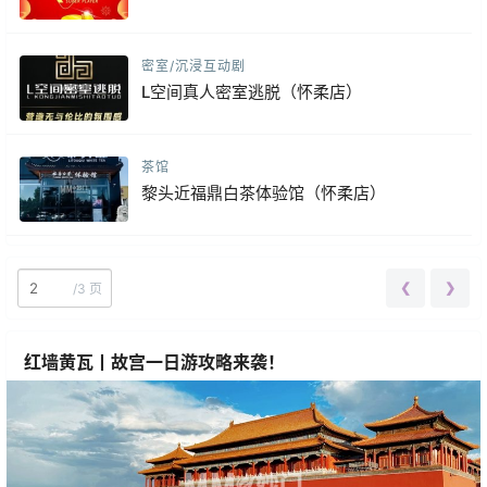
密室/沉浸互动剧
L空间真人密室逃脱（怀柔店）
茶馆
黎头近福鼎白茶体验馆（怀柔店）
❮
❯
/
3 页
红墙黄瓦丨故宫一日游攻略来袭！