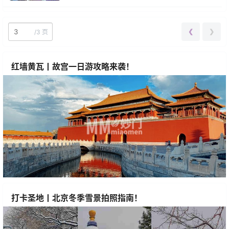
❮
❯
/
3 页
红墙黄瓦丨故宫一日游攻略来袭！
打卡圣地丨北京冬季雪景拍照指南！