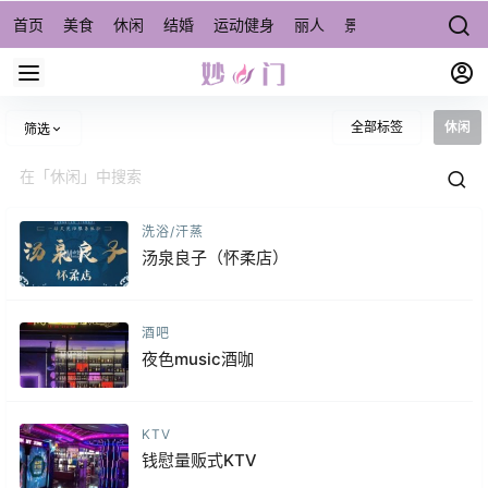
首页
美食
休闲
结婚
运动健身
丽人
景点/周边游
宠物
全部标签
休闲
筛选
洗浴/汗蒸
汤泉良子（怀柔店）
酒吧
夜色music酒咖
KTV
钱慰量贩式KTV