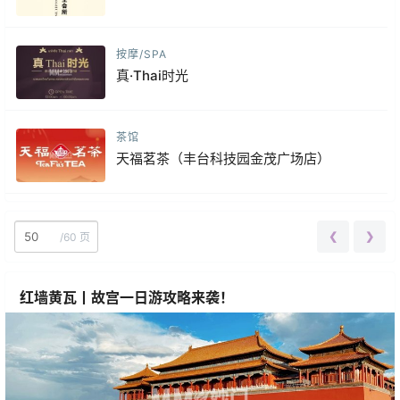
按摩/SPA
真·Thai时光
茶馆
天福茗茶（丰台科技园金茂广场店）
❮
❯
/
60 页
红墙黄瓦丨故宫一日游攻略来袭！