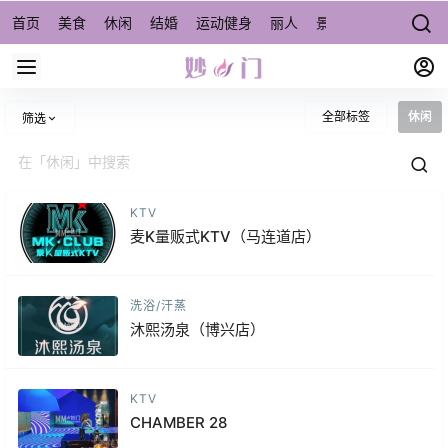
首页
美食
休闲
结婚
运动健身
丽人
景点/周边游
宠物
全部标签
休闲
筛选
KTV
麦K量贩式KTV（马连道店）
洗浴/汗蒸
沐熙汤泉（博兴店）
KTV
CHAMBER 28