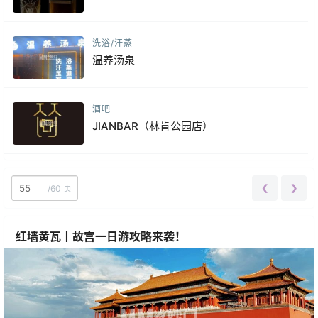
洗浴/汗蒸
温养汤泉
酒吧
JIANBAR（林肯公园店）
❮
❯
/
60 页
红墙黄瓦丨故宫一日游攻略来袭！