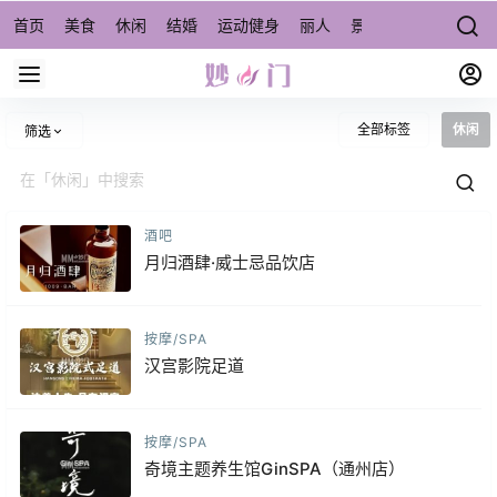
首页
美食
休闲
结婚
运动健身
丽人
景点/周边游
宠物
全部标签
休闲
筛选
酒吧
月归酒肆·威士忌品饮店
按摩/SPA
汉宫影院足道
按摩/SPA
奇境主题养生馆GinSPA（通州店）