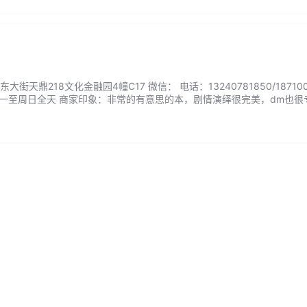
天鼎218文化金融园4幢C17 微信： 电话：13240781850/1871005
周一至周日全天 商家印象：非常的有意思的本，剧情演绎很完美，dm也很
4个dm跟车，节奏很好，剧本内容也很有趣，8个小时的剧本一点都不累