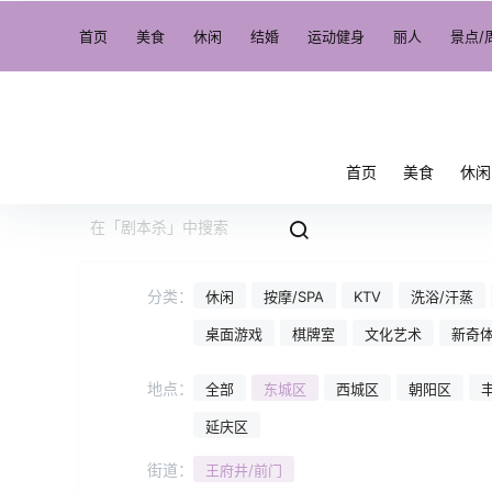
首页
美食
休闲
结婚
运动健身
丽人
景点/
首页
美食
休闲
分类：
休闲
按摩/SPA
KTV
洗浴/汗蒸
桌面游戏
棋牌室
文化艺术
新奇
地点：
全部
东城区
西城区
朝阳区
延庆区
街道：
王府井/前门