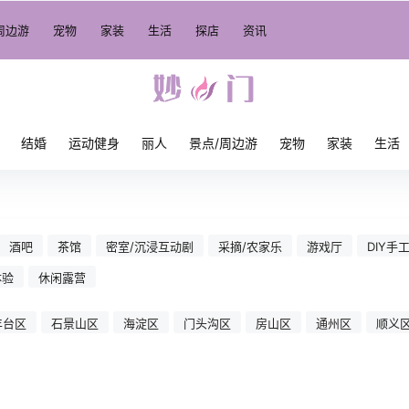
周边游
宠物
家装
生活
探店
资讯
结婚
运动健身
丽人
景点/周边游
宠物
家装
生活
酒吧
茶馆
密室/沉浸互动剧
采摘/农家乐
游戏厅
DIY手
体验
休闲露营
丰台区
石景山区
海淀区
门头沟区
房山区
通州区
顺义