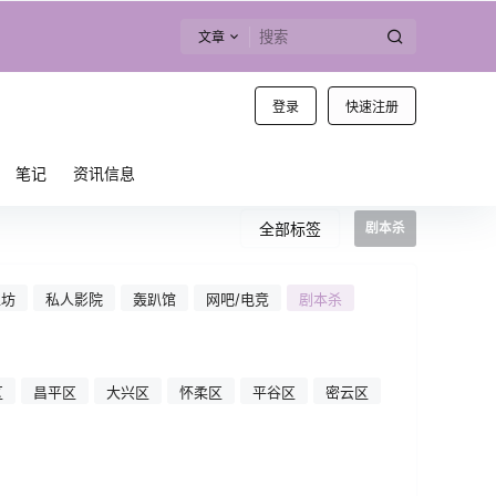
文章
登录
快速注册
笔记
资讯信息
全部标签
剧本杀
工坊
私人影院
轰趴馆
网吧/电竞
剧本杀
区
昌平区
大兴区
怀柔区
平谷区
密云区