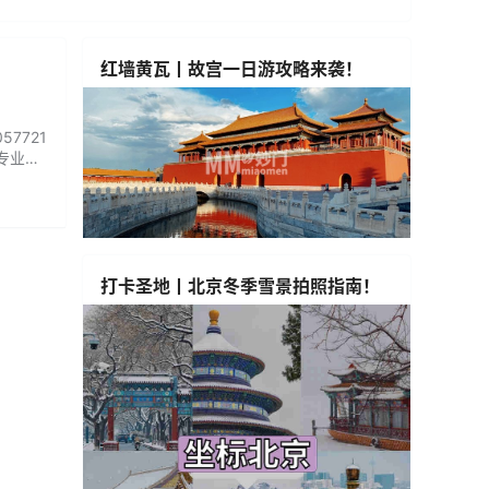
红墙黄瓦丨故宫一日游攻略来袭！
7721
专业，
，反而
打卡圣地丨北京冬季雪景拍照指南！