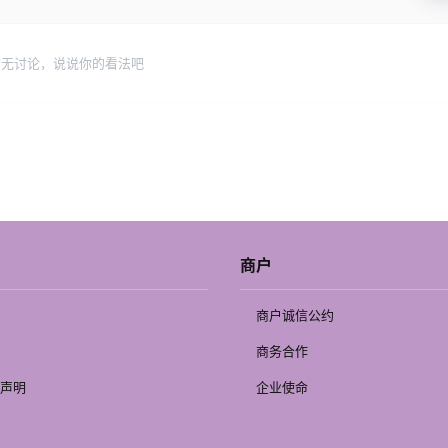
暂无讨论，说说你的看法吧
商户
商户诚信公约
商务合作
声明
企业使命