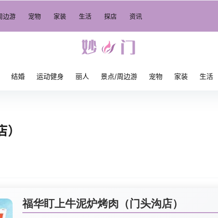
周边游
宠物
家装
生活
探店
资讯
结婚
运动健身
丽人
景点/周边游
宠物
家装
生活
店）
福华盯上牛泥炉烤肉（门头沟店）