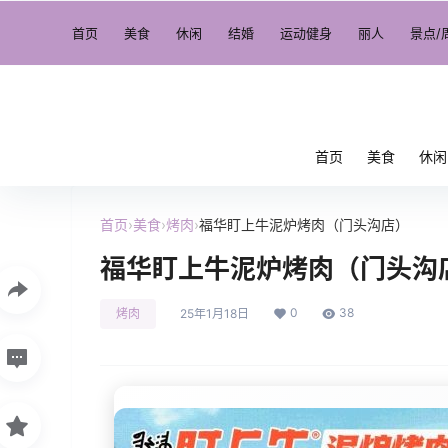
首页
美食
休闲
结婚
运动健身
丽人
景点/
首页
美食
休闲
首页
›
美食
›
烤肉
›
福华盯上牛泥炉烤肉（门头沟店）
福华盯上牛泥炉烤肉（门头沟
0
38
烤肉
25年1月18日