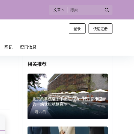
文章
登录
快速注册
笔记
资讯信息
相关推荐
北京桑拿洗浴｜不止是泡汤，藏在都市里
的一站式松弛栖息地
3月29日