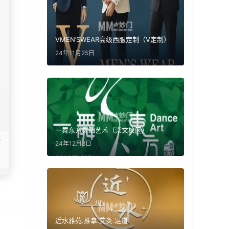
VMEN’SWEAR高级西服定制（V定制）
24年11月25日
一舞东方舞蹈艺术（崇文校区）
不
24年12月8日
近水雅苑.推拿.艾灸.足道