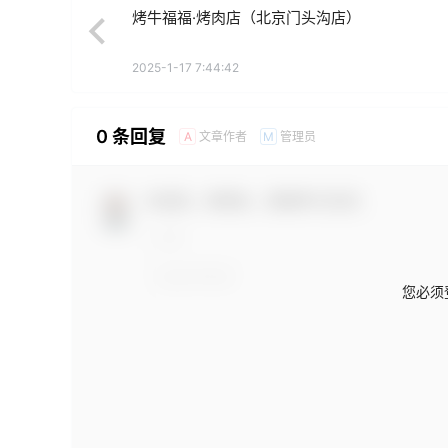
烤牛福福·烤肉店（北京门头沟店）
2025-1-17 7:44:42
0 条回复
文章作者
管理员
A
M
欢迎您，新朋友，感谢参与互动！
您必须