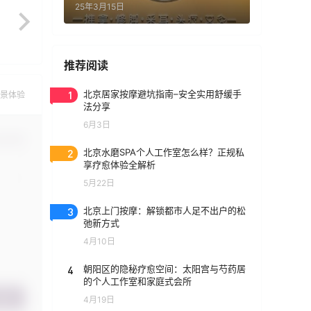
25年3月15日
推荐阅读
1
北京居家按摩避坑指南–安全实用舒缓手
景体验
法分享
6月3日
认修改
2
北京水磨SPA个人工作室怎么样？正规私
享疗愈体验全解析
5月22日
3
北京上门按摩：解锁都市人足不出户的松
弛新方式
4月10日
4
朝阳区的隐秘疗愈空间：太阳宫与芍药居
的个人工作室和家庭式会所
提交
4月19日