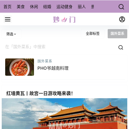
首页
美食
休闲
结婚
运动健身
丽人
景点/周边游
宠物
全部标签
国外菜系
筛选
国外菜系
PHO爷越南料理
红墙黄瓦丨故宫一日游攻略来袭！