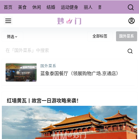
首页
美食
休闲
结婚
运动健身
丽人
景点/周边游
宠物
全部标签
国外菜系
筛选
国外菜系
蓝象泰国餐厅（领展购物广场.京通店）
红墙黄瓦丨故宫一日游攻略来袭！