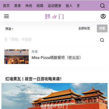
首页
美食
休闲
结婚
运动健身
丽人
景点/周边游
宠物
全部标签
西餐
筛选
西餐
Miss Pizza精酿餐吧（密云店）
红墙黄瓦丨故宫一日游攻略来袭！