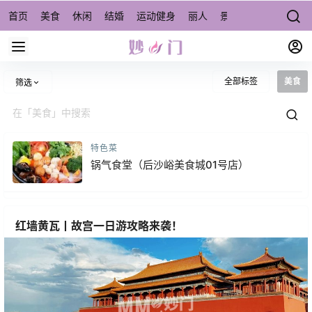
首页
美食
休闲
结婚
运动健身
丽人
景点/周边游
宠物
全部标签
美食
筛选
特色菜
锅气食堂（后沙峪美食城01号店）
红墙黄瓦丨故宫一日游攻略来袭！