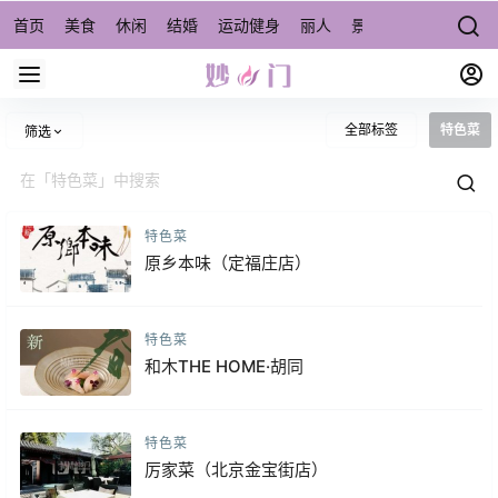
首页
美食
休闲
结婚
运动健身
丽人
景点/周边游
宠物
全部标签
特色菜
筛选
特色菜
原乡本味（定福庄店）
特色菜
和木THE HOME·胡同
特色菜
厉家菜（北京金宝街店）