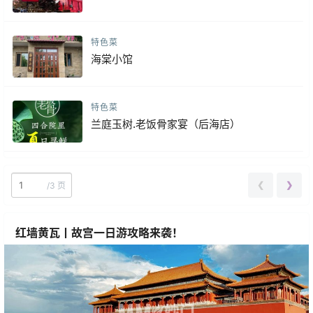
特色菜
海棠小馆
特色菜
兰庭玉树.老饭骨家宴（后海店）
❮
❯
/
3 页
红墙黄瓦丨故宫一日游攻略来袭！