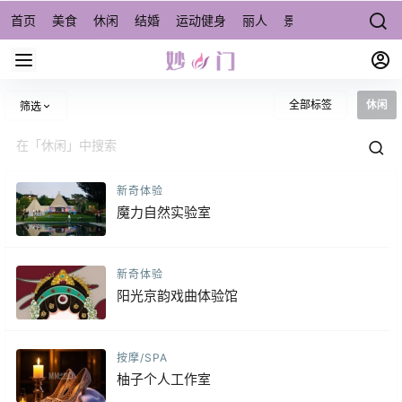
首页
美食
休闲
结婚
运动健身
丽人
景点/周边游
宠物
全部标签
休闲
筛选
新奇体验
魔力自然实验室
新奇体验
阳光京韵戏曲体验馆
按摩/SPA
柚子个人工作室