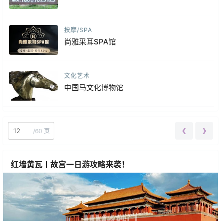
按摩/SPA
尚雅采耳SPA馆
文化艺术
中国马文化博物馆
❮
❯
/
60 页
红墙黄瓦丨故宫一日游攻略来袭！