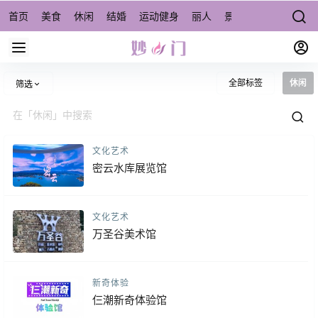
首页
美食
休闲
结婚
运动健身
丽人
景点/周边游
宠物
全部标签
休闲
筛选
文化艺术
密云水库展览馆
文化艺术
万圣谷美术馆
新奇体验
仨潮新奇体验馆