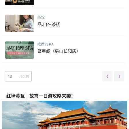
茶馆
品.自在茶楼
按摩/SPA
繁星阁（房山长阳店）
❮
❯
/
60 页
红墙黄瓦丨故宫一日游攻略来袭！