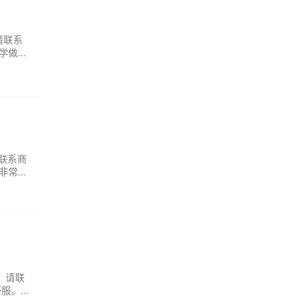
请联系
师学做了
请联系商
非常热
Q：请联
舒服。麻