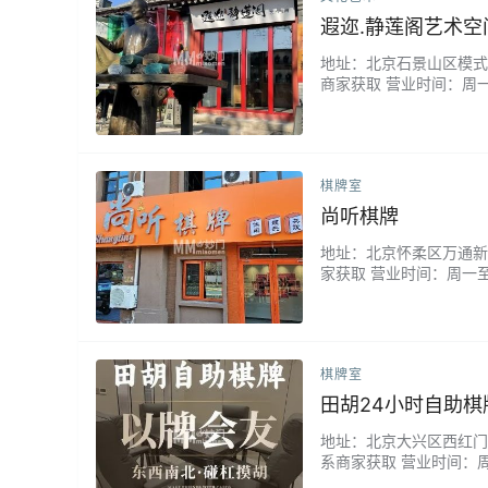
遐迩.静莲阁艺术空
地址：北京石景山区模式口
商家获取 营业时间：周一
一个琉璃小夜灯，老师超
棋牌室
尚听棋牌
地址：北京怀柔区万通新新家
家获取 营业时间：周一
情，服务很周到，设施也
棋牌室
田胡24小时自助棋
地址：北京大兴区西红门兴盛
系商家获取 营业时间：
将桌是全自动的，用起来