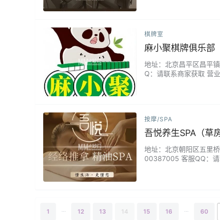
棋牌室
麻小聚棋牌俱乐部
地址：北京昌平区昌平镇城北
Q：请联系商家获取 营
新自动麻将机，手感一流
悄教你两招。独立包间私
按摩/SPA
吾悦养生SPA（草
地址：北京朝阳区五里桥二
00387005 客服QQ：
出独具特色的节气养生项
环境与定制化服务，让每
...
...
1
12
13
14
15
16
60