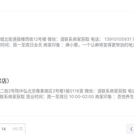
街道鼓楼西街12号楼 微信：请联系商家获取 电话： 13910105931 
业时间：周一至周日全天 商家印象 ：麻小聚，一个让麻将变得更带劲的地
的牌具，还有舒服到不想起来的椅子。不管你是新手还是老手，这儿都有
密又宽敞，喊上三五好友，随时开局！...
房店）
街2号院中弘北京像素南区2号楼1层0116室 微信：请联系商家获取 电话
请联系商家获取 营业时间：周一至周日 10:00-02:00 商家印象 ：吾悦养生
目。理疗师均经严格培训，手法精准娴熟，能深度唤醒身体自愈力。静谧
次体验都成为一场向内行走的修行。...
/
60 页
❮