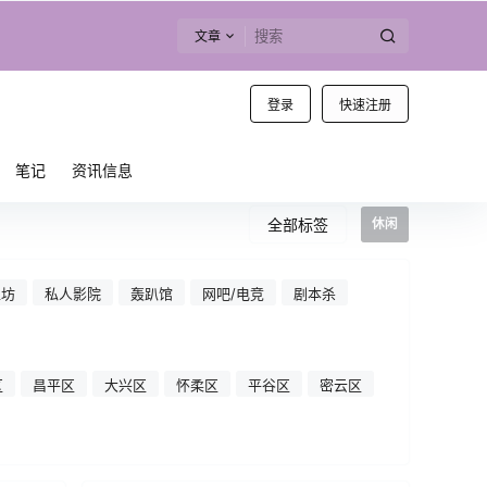
文章
登录
快速注册
笔记
资讯信息
全部标签
休闲
工坊
私人影院
轰趴馆
网吧/电竞
剧本杀
区
昌平区
大兴区
怀柔区
平谷区
密云区