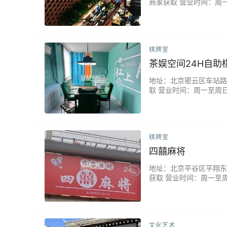
商家获取 营业时间：周一
文化、艺术和休闲于一体
还有一些展览。...
棋牌室
茶娱空间24H自助
地址：北京密云区车站路55
取 营业时间：周一至周
预约系统与24小时无人
包间配备空气净化与智能
棋牌室
四囍麻将
地址：北京平谷区平翔东园
获取 营业时间：周一至
顺手，软乎乎的椅子一坐
爽到飞起！...
文化艺术