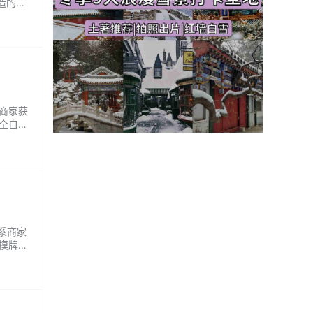
打造的集
餐厅，
系商家获
全自动
。独立
.
联系商家
摸牌很
可乐，