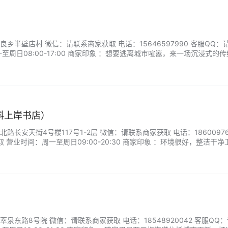
乡半壁店村 微信：请联系商家获取 电话：15646597990 客服QQ：
至周日08:00-17:00 商家印象 ：想要逃离城市喧嚣，来一场沉浸式的
一个地方，性价比超高，带你畅享诗意山居！...
科上岸书店）
长安天街4号楼117号1-2层 微信：请联系商家获取 电话：18600976
 营业时间：周一至周日09:00-20:30 商家印象 ：环境很好，整洁干净
，一共三层楼，楼上还有学习的地方，书店有咖啡饮品，咖啡挺好喝的，有
来这办公学习或者消遣时间。...
泉东路8号院 微信：请联系商家获取 电话：18548920042 客服QQ