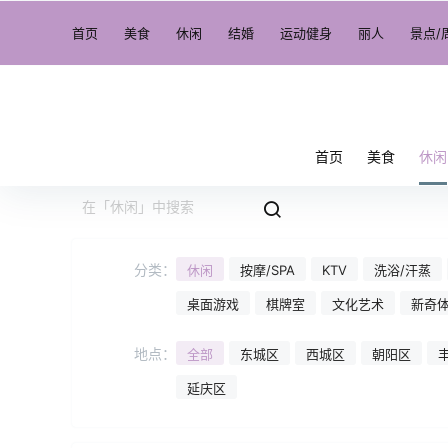
首页
美食
休闲
结婚
运动健身
丽人
景点/
首页
美食
休闲
分类：
休闲
按摩/SPA
KTV
洗浴/汗蒸
桌面游戏
棋牌室
文化艺术
新奇
地点：
全部
东城区
西城区
朝阳区
延庆区