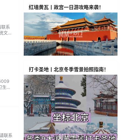
红墙黄瓦丨故宫一日游攻略来袭！
请联系
传统文化
打卡圣地丨北京冬季雪景拍照指南！
009
卫生，
无线
：请联系