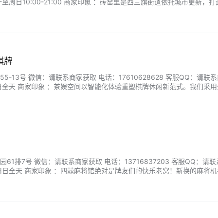
至周日10:00-21:00 商家印象 ：砖窑里是西三旗街道依托城市更新，
的公共文化艺术综合体。虽然不大，但是非常的干净舒适，里面有咖啡厅
棋牌
-13号 微信：请联系商家获取 电话：17610628628 客服QQ：请联
日全天 商家印象 ：茶娱空间以智能化体验重塑棋牌休闲新范式。我们采用
值守模式，搭配赛事级麻将机与静音空调环境，保障玩家沉浸式对局体验
点餐系统，精选优质茶饮与小食，实现竞技娱乐与品质生活的无缝衔接。..
61排7号 微信：请联系商家获取 电话：13716837203 客服QQ：请
周日全天 商家印象 ：四囍麻将馆绝对是牌友们的快乐老窝！新换的麻将机
就不想起来。包间隔音好。老板还贴心准备了冰饮和小吃，杠上开花配冰