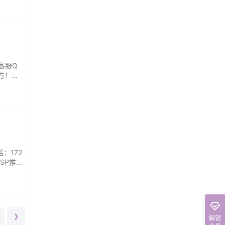
客服Q
方！全
高手悄
：172
SP推
雅致的
❯
解锁