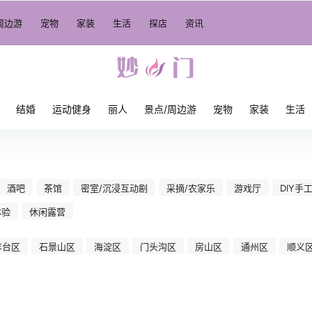
周边游
宠物
家装
生活
探店
资讯
结婚
运动健身
丽人
景点/周边游
宠物
家装
生活
酒吧
茶馆
密室/沉浸互动剧
采摘/农家乐
游戏厅
DIY手
体验
休闲露营
丰台区
石景山区
海淀区
门头沟区
房山区
通州区
顺义