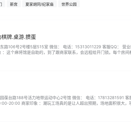
门
新宫
夏家胡同/纪家庙
世界公园
自助棋牌.桌游.掼蛋
106号2号楼5层515室 微信： 电话：15313011229 客服QQ： 营
象 ：这个麻将馆是自助的，到了跟商家联系，会远程给开门锁。每个房间
将牌很大个儿，看着清晰，总体来说很不错。...
台路188号活力地带运动中心2号馆 微信： 电话：17813281591 客
:00-20:00 商家印象 ：潮玩工场真的是让人超出预期，场地面积很大，
非常棒！...