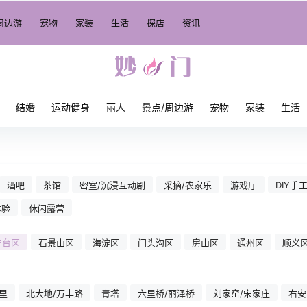
周边游
宠物
家装
生活
探店
资讯
结婚
运动健身
丽人
景点/周边游
宠物
家装
生活
酒吧
茶馆
密室/沉浸互动剧
采摘/农家乐
游戏厅
DIY手
体验
休闲露营
丰台区
石景山区
海淀区
门头沟区
房山区
通州区
顺义
里
北大地/万丰路
青塔
六里桥/丽泽桥
刘家窑/宋家庄
右安