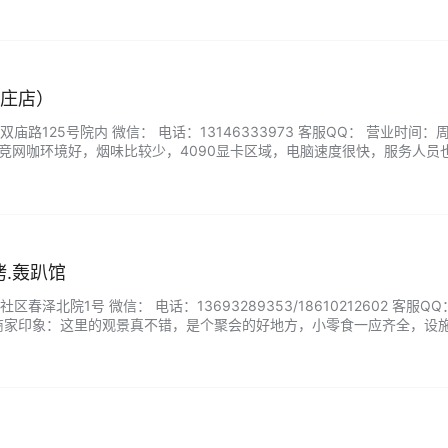
家庄店）
路125号院内 微信： 电话：13146333973 客服QQ： 营业时间：
电竞网咖环境好，烟味比较少，4090显卡区域，电脑速度很快，服务人员
，上网环境也干净卫生，场地比较大，区域划分也比较多，有包厢，还有
烤.轰趴馆
泽北院1号 微信： 电话：13693289353/18610212602 客服QQ
商家印象：这里的观景真不错，是个聚会的好地方，小零食一应齐全，设
示自己精秒的厨艺，也可以组织一些互动游戏，可以在影音室真热情似火
和伙伴们来几杆斯诺克，都非常的不错。...