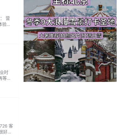
： 营
体验。
解疲劳，
...
营业时
再等，
26 客
，很好
都很有