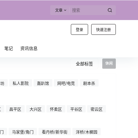
文章
登录
快速注册
笔记
资讯信息
全部标签
休闲
工坊
私人影院
轰趴馆
网吧/电竞
剧本杀
区
昌平区
大兴区
怀柔区
平谷区
密云区
门
马家堡/角门
看丹桥/新华街
洋桥/木樨园