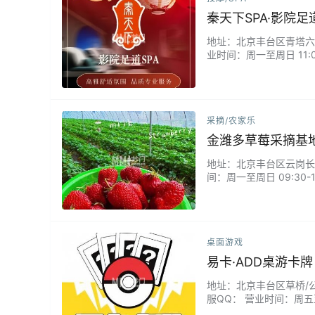
秦天下SPA·影院
地址：北京丰台区青塔六里
业时间：周一至周日 11:
我们融合高端影院与专业
焕发活力。无论是朋友聚
采摘/农家乐
金潍多草莓采摘基
地址：北京丰台区云岗长辛
间：周一至周日 09:3
他家草莓现在就能摘，成
桌面游戏
易卡·ADD桌游卡牌
地址：北京丰台区草桥/公益西
服QQ： 营业时间：周五至周
玩，店家讲解的很仔细，