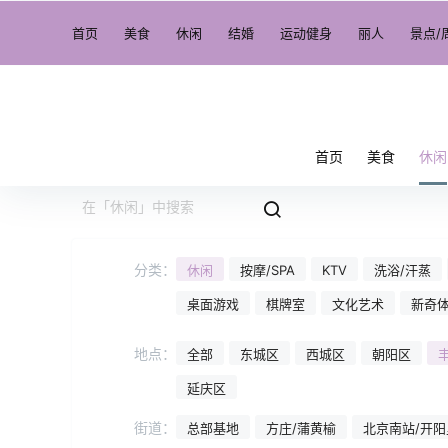
首页
美食
休闲
结婚
运动健身
丽人
景点/
首页
美食
休闲
分类：
休闲
按摩/SPA
KTV
洗浴/汗蒸
桌面游戏
棋牌室
文化艺术
新奇
地点：
全部
东城区
西城区
朝阳区
延庆区
街道：
总部基地
方庄/蒲黄榆
北京南站/开阳