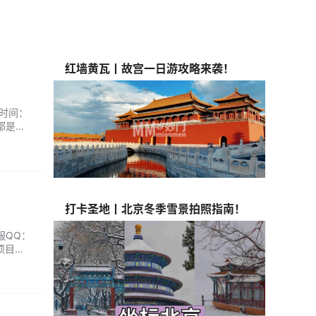
红墙黄瓦丨故宫一日游攻略来袭！
业时间：
都是有
打卡圣地丨北京冬季雪景拍照指南！
服QQ：
项目也