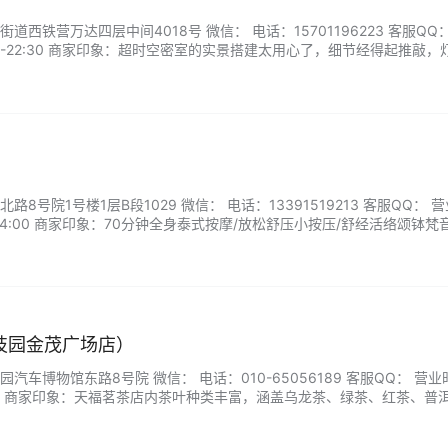
西铁营万达四层中间4018号 微信： 电话：15701196223 客服QQ
00-22:30 商家印象：超时空密室的实景搭建太用心了，细节经得起推敲，
场难忘的密室体验！...
8号院1号楼1层B段1029 微信： 电话：13391519213 客服QQ： 
-24:00 商家印象：70分钟全身泰式按摩/放松舒压小按压/舒经活络颂钵梵
淋巴净排/背部精油SPA舒缓...
技园金茂广场店）
车博物馆东路8号院 微信： 电话：010-65056189 客服QQ： 营
2:00 商家印象：天福茗茶店内茶叶种类丰富，涵盖乌龙茶、绿茶、红茶、普
味需求。此外，我们还提供精美的茶具和贴心的茶艺服务，让您尽情享受
品味茶香，感受茶文化魅力，开启健康品质生活。...