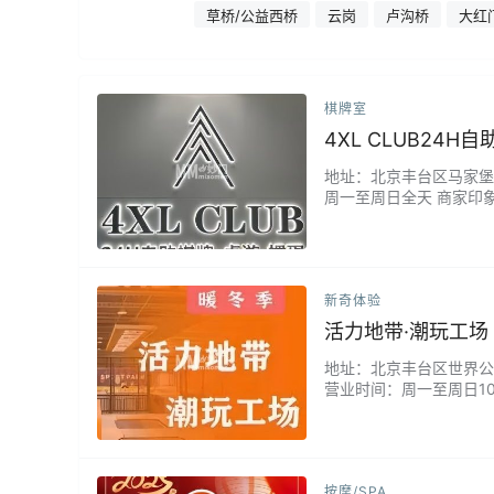
草桥/公益西桥
云岗
卢沟桥
大红
棋牌室
4XL CLUB24H
地址：北京丰台区马家堡东路
周一至周日全天 商家印
主题的，环境很不错，麻
新奇体验
活力地带·潮玩工场
地址：北京丰台区世界公园葆
营业时间：周一至周日10
很多，还有工作人员互动，
按摩/SPA