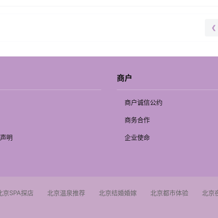
❮
商户
商户诚信公约
商务合作
声明
企业使命
北京SPA探店
北京温泉推荐
北京结婚婚嫁
北京都市体验
北京