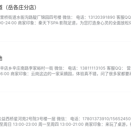
足道（岳各庄分店）
桥街道水衙沟路靛厂锦园四号楼 微信： 电话：13120391890 客服QQ
00-24:00 商家印象：秦天下SPA·影院足道，为您打造身心灵的全面放松
SPA服务，在4K巨幕观影的同时，享受舒适的足部按摩与SPA护理，缓
会还是个人放松，秦天下都为您提供私密而惬意的空间。来这里，感受身心…
地
店乡辛庄南路李家峪村一街 微信： 电话：13811113105 客服QQ： 
0-16:00 商家印象：云岗这边的一家采摘园，体验真不错，问了很多家都要
色甜度都很好，很高兴，以后会再来！...
桥星河苑2号院3号楼一层 微信： 电话：17801373910/156524507
日 13:00-23:00 周一至周四 13:00-21:00 商家印象：来玩了桌游
新手小白也不用怕不会玩，服务很热情，跟朋友几个人玩了好几个桌游，