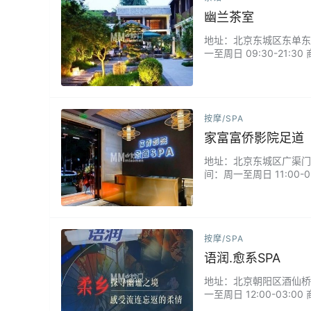
幽兰茶室
地址：北京东城区东单东四南
一至周日 09:30-2
舒适。如果你也想找一个
按摩/SPA
家富富侨影院足道
地址：北京东城区广渠门外南
间：周一至周日 11:00
疗）/轻奢全身经络SPA..
按摩/SPA
语润.愈系SPA
地址：北京朝阳区酒仙桥路1
一至周日 12:00-03
通.臀疗SPA/有氧足道.按摩