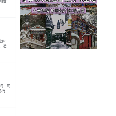
犹如世外
忍心离
业时
r，适合
时间：周
尽有，
仿佛置