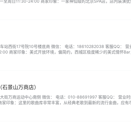
一至周日11:30-24:00 商家印象：一家神仙级的北京SPA店，店内装潢
逼真的溶洞房等多种房间，做了一次全身SPA竟然安逸到睡着，醒来都不
西街17号院10号楼底商 微信： 电话：18610282038 客服QQ： 营
-02:00 商家印象：美式开放环境，偏简约，西城区极度稀少的美式情怀Ba
。...
（石景山万商店）
街万商运动中心南侧 微信： 电话：010-88691997 客服QQ： 营业
2:00 商家印象：这里的歌曲库非常丰富，从经典老歌到最新的流行金曲，应有
口味的需求。音响设备更是一流，音质清晰，高音明亮，低音醇厚，让人