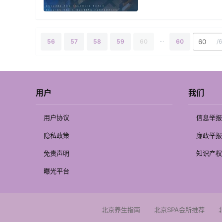
...
56
57
58
59
60
60
/
用户
我们
用户协议
信息举报
隐私政策
廉政举报
免责声明
知识产权
曝光平台
北京养生指南
北京SPA会所推荐