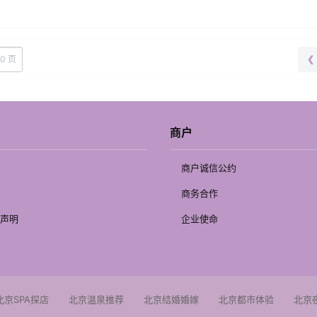
60 页
❮
商户
商户诚信公约
商务合作
声明
企业使命
北京SPA探店
北京温泉推荐
北京结婚婚嫁
北京都市体验
北京