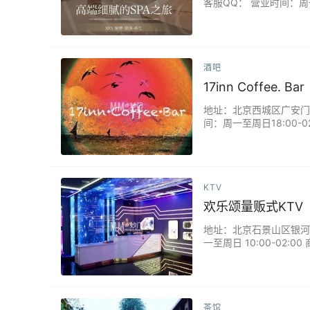
客服QQ： 营业时间：周
桃源般美丽宁静，还有超
开。...
酒吧
17inn Coffee. Bar
地址：北京西城区广安门车站
间：周一至周日18:00
休闲放松或和朋友深夜小酌
KTV
欢乐颂量贩式KTV
地址：北京石景山区银河大
一至周日 10:00-0
满足了不同年龄段和音乐
身于专业的音乐舞台。...
茶馆