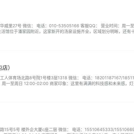
里27号 微信： 电话：010-53505166 客服QQ： 营业时间：周一
生活馆位于潘家园附近，这家新开的汤泉设施齐全，区域划分明晰，还有
放松的不二之选。...
屯店）
育场北路8号院1号楼3层1318 微信： 电话：18201187167/18511
：周一至周日 12:00-02:00 商家印象：这里有满满的科技感和未来感，
围感爆棚，不仅有大厅还有私密性很好的包间，包间还有台球桌，北京夜
号5号 楼外企大厦c座二层 微信： 电话：15510645333/15510669