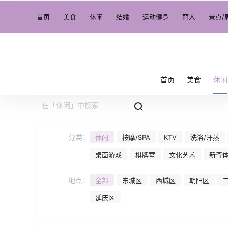
首页
美食
休闲
结婚
运动健身
丽人
景点/
首页
美食
休闲
分类：
休闲
按摩/SPA
KTV
洗浴/汗蒸
桌面游戏
棋牌室
文化艺术
新奇
地点：
全部
东城区
西城区
朝阳区
延庆区