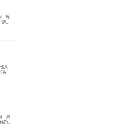
间：周
宁静与
营业时
送头
时间：周
经络疏