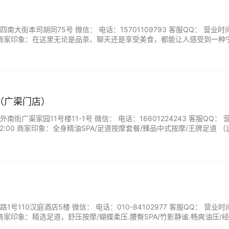
大街本司胡同75号 微信： 电话：15701109793 客服QQ： 营业时
1:30 商家印象：在这里无论是品茶、聊天还是享受美食，都能让人感受到一种
安静的地方与朋友相聚，那么幽兰茶室绝对是一个不错的选择 。...
（广渠门店）
街广渠家园11号楼11-1号 微信： 电话：16601224243 客服QQ： 
-02:00 商家印象：全身精油SPA/足道按摩套餐/臻品中式按摩/王牌足道 （
.
号110汉庭酒店5楼 微信： 电话：010-84102977 客服QQ： 营业
:00 商家印象：精选足道，舒压按摩/蝴蝶柔压.腰臀SPA/竹影静谧.畅爽油压/
头疗...