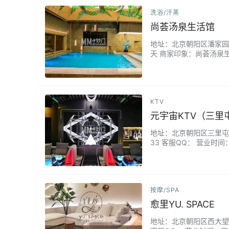
洗浴/汗蒸
尚荟汤泉生活馆
地址：北京朝阳区潘家园华威
天 商家印象：尚荟汤泉
水果不限量拿取，朝阳洗浴
KTV
元宇宙KTV（三里
地址：北京朝阳区三里屯工人体
33 客服QQ： 营业时间
感潮流时尚很是炫酷，氛
松的好去处。...
按摩/SPA
愈里YU. SPACE
地址：北京朝阳区西大望路15