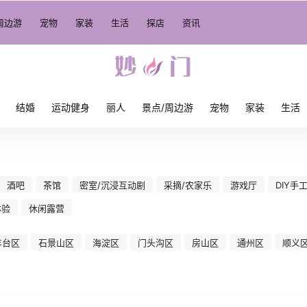
周边游
宠物
家装
生活
探店
资讯
结婚
运动健身
丽人
景点/周边游
宠物
家装
生活
酒吧
茶馆
密室/沉浸互动剧
采摘/农家乐
游戏厅
DIY手
体验
休闲露营
丰台区
石景山区
海淀区
门头沟区
房山区
通州区
顺义