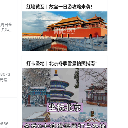
红墙黄瓦丨故宫一日游攻略来袭！
至周日全
十几种
打卡圣地丨北京冬季雪景拍照指南！
8073
灯光设计
生活放
666