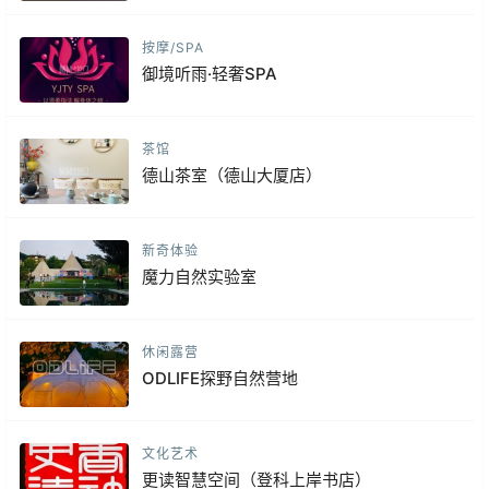
按摩/SPA
御境听雨·轻奢SPA
茶馆
德山茶室（德山大厦店）
新奇体验
魔力自然实验室
休闲露营
ODLIFE探野自然营地
文化艺术
更读智慧空间（登科上岸书店）