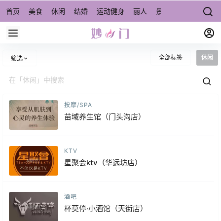
首页
美食
休闲
结婚
运动健身
丽人
景点/周边游
宠物
全部标签
休闲
筛选
按摩/SPA
苗域养生馆（门头沟店）
KTV
星聚会ktv（华远坊店）
酒吧
杯莫停·小酒馆（天街店）