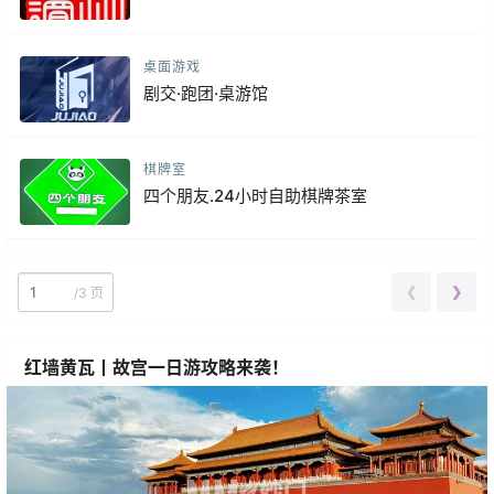
桌面游戏
剧交·跑团·桌游馆
棋牌室
四个朋友.24小时自助棋牌茶室
❮
❯
/
3 页
红墙黄瓦丨故宫一日游攻略来袭！