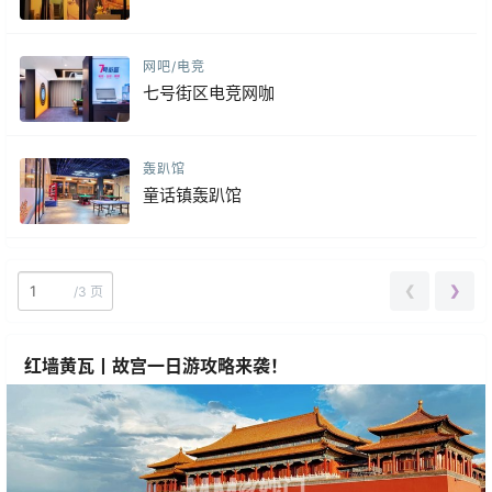
网吧/电竞
七号街区电竞网咖
轰趴馆
童话镇轰趴馆
❮
❯
/
3 页
红墙黄瓦丨故宫一日游攻略来袭！