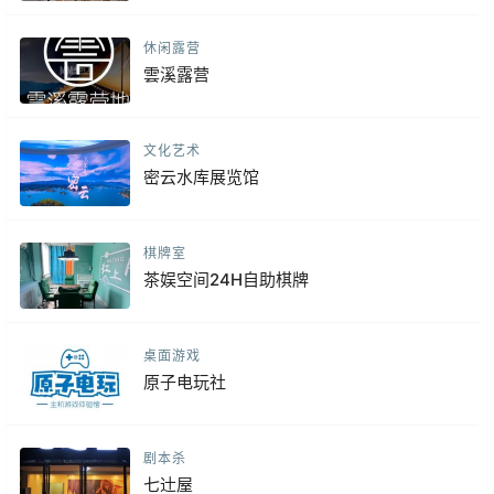
休闲露营
雲溪露营
文化艺术
密云水库展览馆
棋牌室
茶娱空间24H自助棋牌
桌面游戏
原子电玩社
剧本杀
七辻屋