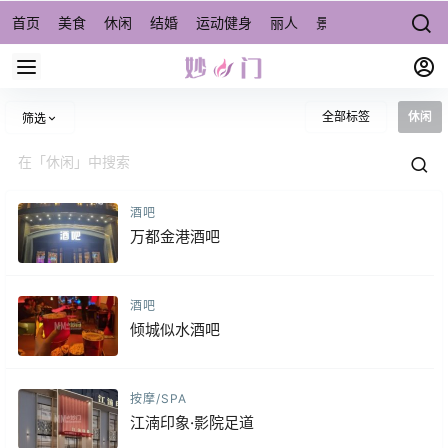
首页
美食
休闲
结婚
运动健身
丽人
景点/周边游
宠物
全部标签
休闲
筛选
酒吧
万都金港酒吧
酒吧
倾城似水酒吧
按摩/SPA
江湳印象·影院足道