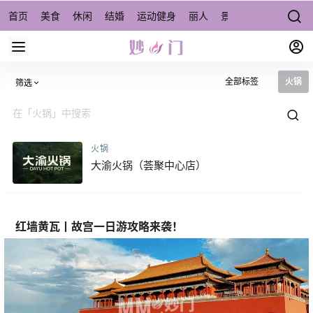
首页
美食
休闲
结婚
运动健身
丽人
景点/周边游
宠物
全部标签
火锅
筛选
火锅
大渝火锅（荟聚中心店）
红墙黄瓦丨故宫一日游攻略来袭！