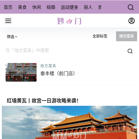
首页
美食
休闲
结婚
运动健身
丽人
景点/周边游
宠物
全部标签
地方菜系
筛选
地方菜系
泰丰楼（前门店）
红墙黄瓦丨故宫一日游攻略来袭！