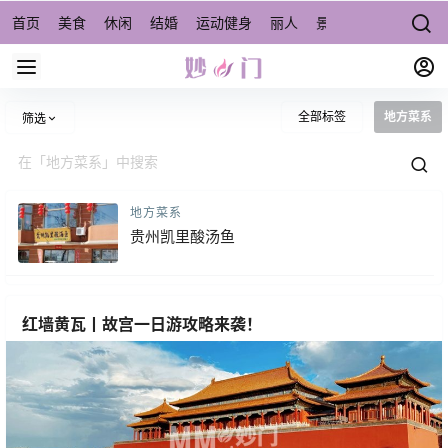
首页
美食
休闲
结婚
运动健身
丽人
景点/周边游
宠物
全部标签
地方菜系
筛选
地方菜系
贵州凯里酸汤鱼
红墙黄瓦丨故宫一日游攻略来袭！