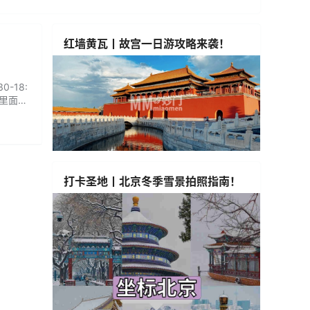
红墙黄瓦丨故宫一日游攻略来袭！
-18:
里面，
打卡圣地丨北京冬季雪景拍照指南！