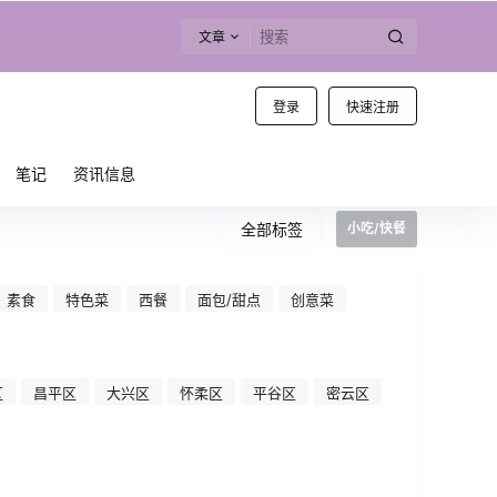
文章
登录
快速注册
笔记
资讯信息
全部标签
小吃/快餐
素食
特色菜
西餐
面包/甜点
创意菜
区
昌平区
大兴区
怀柔区
平谷区
密云区