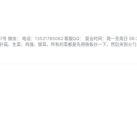
微信： 电话：13521785062 客服QQ： 营业时间：周一至周日 06:30
加金针菇、生菜、鸡强、银耳，所有的菜都是先用铁板炒一下，然后央到火勺
很独特，火勺的饼皮很有韧劲，吃完一个饱腹感很强。...