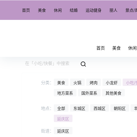
首页
美食
休闲
结婚
运动健身
丽人
景点/
首页
美食
休闲
分类：
美食
火锅
烤肉
小龙虾
小吃/
地方菜系
国外菜系
其他美食
地点：
全部
东城区
西城区
朝阳区
延庆区
街道：
延庆区