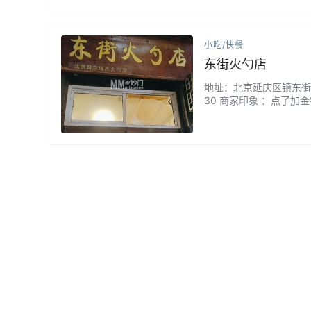
小吃/快餐
东街火勺店
地址：北京延庆区镇东街7号 
30 商家印象 ：点了
酱料的味道也特别好吃，