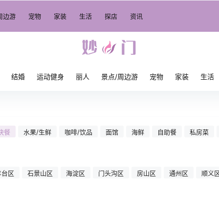
周边游
宠物
家装
生活
探店
资讯
结婚
运动健身
丽人
景点/周边游
宠物
家装
生活
快餐
水果/生鲜
咖啡/饮品
面馆
海鲜
自助餐
私房菜
丰台区
石景山区
海淀区
门头沟区
房山区
通州区
顺义