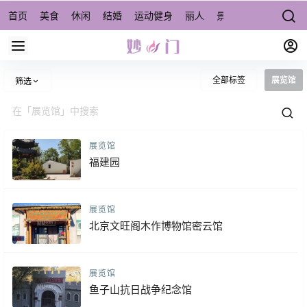
首页
美食
休闲
结婚
运动健身
丽人
景点/周边游
宠物
全部标签
展览馆
筛选
展览馆
福建园
展览馆
北京文旺阁木作博物馆密云馆
展览馆
鱼子山抗日战争纪念馆