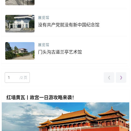
展览馆
没有共产党就没有新中国纪念馆
展览馆
门头沟古道兰亭艺术馆
❮
❯
/
2 页
红墙黄瓦丨故宫一日游攻略来袭！