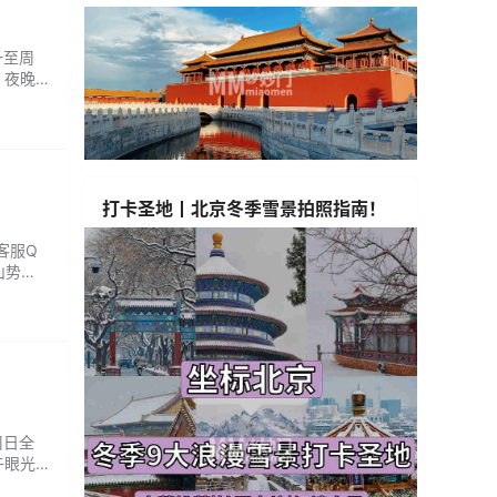
一至周
，夜晚
都能为
庆度假
打卡圣地丨北京冬季雪景拍照指南！
 客服Q
山势与
织的畅
上腺素
周日全
午眼光
...