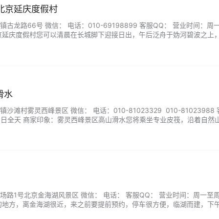
iew北京延庆度假村
龙路66号 微信： 电话：010-69198899 客服QQ： 营业时间：周
京延庆度假村您可以清晨在长城脚下迎接日出，午后泛舟于妫河碧波之上
。无论是想沉浸于世园会的花海漫步，还是带着孩子体验农耕乐趣，这里
当山风轻拂过阳台的茶席，您会理解为什么生活需要这样一段留白。来延
滑水
村雾灵西峰景区 微信： 电话：010-81023329 010-81023988
周日全天 商家印象：雾灵西峰景区高山滑水您将乘坐专业皮筏，沿着自然
而下，在清澈山泉激起的白色浪花中穿梭回转，感受水花拍面与离心力交
友组队尖叫，还是独自挑战连续弯道，这里都能让您在青山环抱中享受肾
场路1号北京金海湖风景区 微信： 电话： 客服QQ： 营业时间：周一至
的地方，离金海湖很近，来之前要提前预约，停车很方便，临湖而建，下
外看夕阳西下非常愜意，室内有沙发复古风，游艇乘坐时间是上下午各一班。