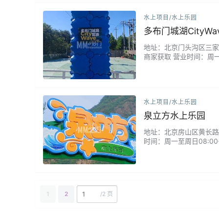
水上项目/水上乐园
多布门城湖CityWa
地址：北京门头沟区三家店水
商家获取 营业时间：周一至
这里拥有国内少见的城市
导，安全保障全面。更有
水上项目/水上乐园
泉立方水上乐园
地址：北京房山区黄长路 
时间：周一至周日08:0
宿。店家设施也很不错，
净。...
1
2
/
2 页