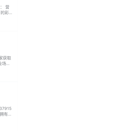
Q： 营
下的彩虹
到属于
商家获取
业场
，专业
驰
7915
园拥有丰
玩需
...