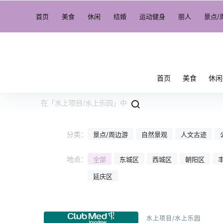
首页
美食
休闲
结婚
运动健身
丽人
景点/
首页
美食
休闲
分类：
景点/周边游
自然景观
人文古迹
地点：
全部
东城区
西城区
朝阳区
延庆区
水上项目/水上乐园