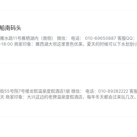
游船南码头
路11号雁栖湖内（南侧） 微信： 电话： 010-69650887 客服QQ：
0-18:00 商家印象：雁西湖大坝这里景色优美，夏天的时候可以下水划划
行车或坐坐观景车。在凉爽的傍晚可以坐在围墙上，吹着带有凉意的微风
。...
5号院7号楼龙熙温泉度假酒店1层 微信： 电话：010-89282222 客
天 商家印象：大兴这边的老牌温泉度假酒店，每年冬天都会过来玩几次
观，周围有深水浅水，岸边有救生员很负责，温泉池大大小小种类繁多很多。