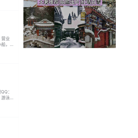
 营业
小船，
，看看
服QQ：
，游泳
...