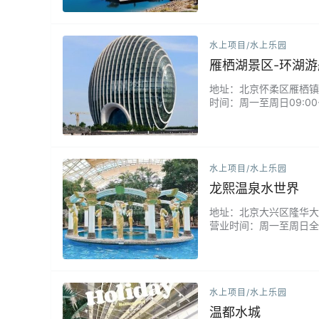
水上项目/水上乐园
雁栖湖景区-环湖
地址：北京怀柔区雁栖镇雁水
时间：周一至周日09:0
坐坐舰艇，也可以骑骑自
远处的山上夜景，非常漂亮
水上项目/水上乐园
龙熙温泉水世界
地址：北京大兴区隆华大街5
营业时间：周一至周日全
池中间是一个圆形雕塑景
水上项目/水上乐园
温都水城