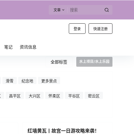
文章
登录
快速注册
笔记
资讯信息
全部标签
水上项目/水上乐园
滑雪
纪念地
更多景点
区
昌平区
大兴区
怀柔区
平谷区
密云区
红墙黄瓦丨故宫一日游攻略来袭！