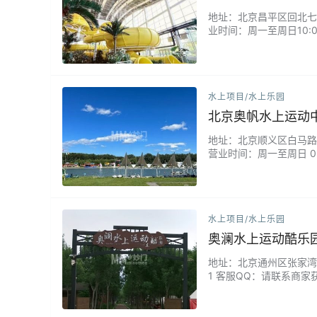
地址：北京昌平区回北七家镇王
业时间：周一至周日10:
滑道，以及适合全家玩乐
自己的快乐频道。无论是
水上项目/水上乐园
北京奥帆水上运动
地址：北京顺义区白马路1
营业时间：周一至周日 0
地，更是都市人亲近自然
教练都会为您量身定制课
骋。...
水上项目/水上乐园
奥澜水上运动酷乐
地址：北京通州区张家湾镇枣
1 客服QQ：请联系商家
富多样的水上项目，从刺
求。专业教练团队提供贴