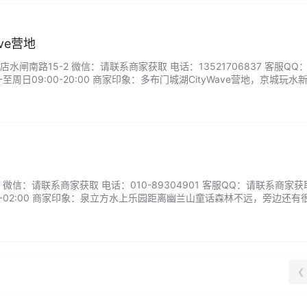
ve营地
闸南路15-2 微信：请联系商家获取 电话：13521706837 客服QQ
周日09:00-20:00 商家印象：多布门城湖CityWave营地，京城玩水
冲浪设施，无论新手还是高手都能尽情体验劈波斩浪的快感。专业教练一
人气桨板、皮划艇等多样水上项目，适合亲子互动或好友挑战。...
微信：请联系商家获取 电话：010-89304901 客服QQ：请联系商家获
0-02:00 商家印象：泉立方水上乐园距离幽兰山童话森林不远，旁边还有
由于是在山里人不多，所以体验感真得很好，不觉得拥挤吵闹，水质也很
❮