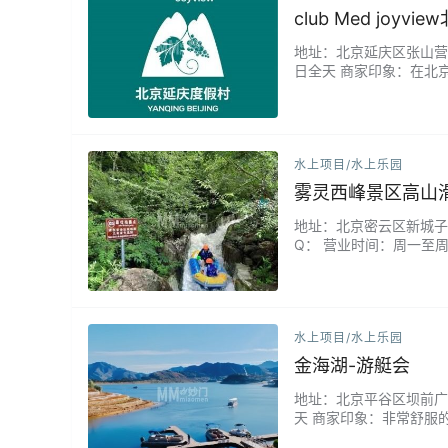
club Med joyv
地址：北京延庆区张山营镇古
日全天 商家印象：在北
伴着星空泡一场林间温泉
您定制专属的悠然节奏。
村，给城市灵魂一…...
水上项目/水上乐园
雾灵西峰景区高山
地址：北京密云区新城子镇沙滩
Q： 营业时间：周一至
人工槽道结合的滑道疾驰
快体验。无论是与家人朋
飙升…...
水上项目/水上乐园
金海湖-游艇会
地址：北京平谷区坝前广
天 商家印象：非常舒服
特别好，人不多，坐在室