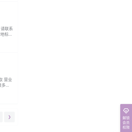
：请联系
新地标！
对一指
取 营业
很多民
干
❯
解锁
会员
权限