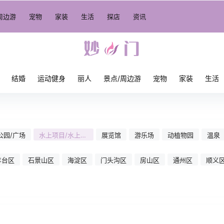
周边游
宠物
家装
生活
探店
资讯
结婚
运动健身
丽人
景点/周边游
宠物
家装
生活
公园/广场
水上项目/水上乐
展览馆
游乐场
动植物园
温泉
园
丰台区
石景山区
海淀区
门头沟区
房山区
通州区
顺义