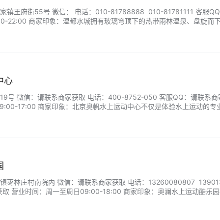
府街55号 微信： 电话：010-81788888 010-81781111 客服Q
00-22:00 商家印象：温都水城拥有玻璃穹顶下的热带雨林温泉、盘旋而
的造浪池。当身体在矿物温泉中舒展，孩子们在浅滩嬉戏，全家人都能找
周末逃离城市，还是假期亲子冒险，这里都能为您提供一场从身体到…...
中心
9号 微信：请联系商家获取 电话：400-8752-050 客服QQ：请联系
9:00-17:00 商家印象：北京奥帆水上运动中心不仅是体验水上运动的专
的蓝色乐园。无论您是初次尝试皮划艇的新手，还是渴望征服风帆的老手
程。我们配备国际认证的器材与完善的安全保障，让您在清澈水面上尽情
园
林庄村南院内 微信：请联系商家获取 电话：13260080807 139013
获取 营业时间：周一至周日09:00-18:00 商家印象：奥澜水上运动酷乐
激的快艇、尾波冲浪到休闲的皮划艇、水上自行车，满足不同年龄段的游
心指导和安全保障，让您零基础也能快速上手，尽情享受水上运动的畅快与…