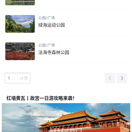
公园/广场
绿海运动公园
公园/广场
法海寺森林公园
❮
❯
/
3 页
红墙黄瓦丨故宫一日游攻略来袭！