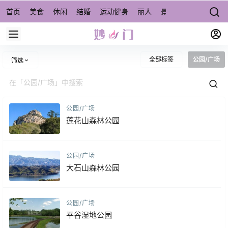
首页
美食
休闲
结婚
运动健身
丽人
景点/周边游
宠物
全部标签
公园/广场
筛选
公园/广场
莲花山森林公园
公园/广场
大石山森林公园
公园/广场
平谷湿地公园