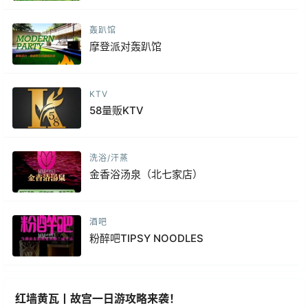
轰趴馆
摩登派对轰趴馆
KTV
58量贩KTV
洗浴/汗蒸
金香浴汤泉（北七家店）
酒吧
粉醉吧TIPSY NOODLES
红墙黄瓦丨故宫一日游攻略来袭！