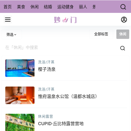
首页
美食
休闲
结婚
运动健身
丽人
景点/周边游
宠物
全部标签
休闲
筛选
洗浴/汗蒸
樱子汤泉
洗浴/汗蒸
惟府温泉水公馆（温都水城店）
休闲露营
CUPID·丘比特露营营地