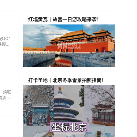
红墙黄瓦丨故宫一日游攻略来袭！
服QQ：
兼顾独
酒小食
打卡圣地丨北京冬季雪景拍照指南！
Q：请联
喝酒很