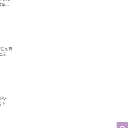
效率也
茶水，
请联系商
以玩，
服Q
篝火，
推荐来