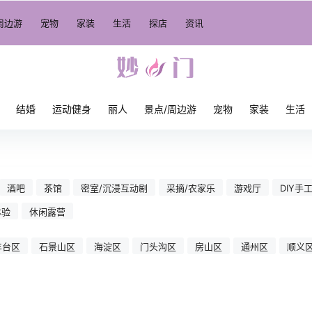
周边游
宠物
家装
生活
探店
资讯
结婚
运动健身
丽人
景点/周边游
宠物
家装
生活
酒吧
茶馆
密室/沉浸互动剧
采摘/农家乐
游戏厅
DIY手
体验
休闲露营
丰台区
石景山区
海淀区
门头沟区
房山区
通州区
顺义