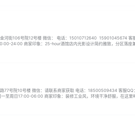
106号院12号楼 微信： 电话：15010712640 15901045674 客
:00-24:00 商家印象：25-hour酒馆店内光影设计简约雅致，分区落座
选优质基酒与时令鲜果，自研多款创意特调，威士忌、精酿品类齐全。佐
，无套路消费，是都市人群下班后放空闲谈、商务小酌的优…...
7号院10号楼 微信：请联系商家获取 电话：18500509434 客服Q
一至周日17:00-06:00 商家印象：装修工业风，环境干净舒服，在这里
。...