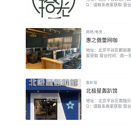
Q：请联系商家获取 营业
很高，工作人员态度热情
很不错的一家剧本社。...
网吧/电竞
惠之傲蕾网咖
地址：北京平谷区都丽豪庭2
家获取 营业时间：周一
键盘手感超级好，网速也很
轰趴馆
北极星轰趴馆
地址：北京平谷区南独乐河
Q：请联系商家获取 营
这里有三种住宿方式，分
玩。...