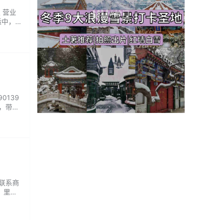
 营业
适中，
篝火，
0139
部，带你
。别再
请联系商
，里面
可见在