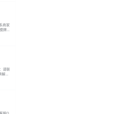
联系商家
摸牌很
可乐，
Q：请联
讲解的
 客服Q