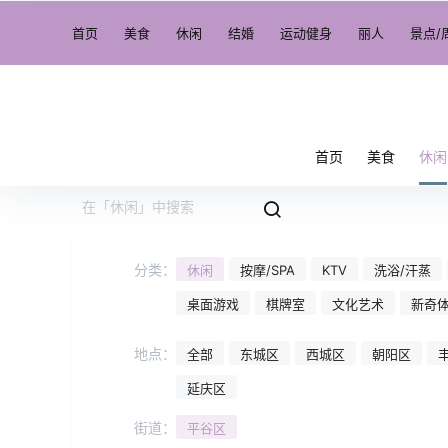
首页
美食
休闲
结婚
运动健身
丽人
景点/
首页
美食
休闲
分类：
休闲
按摩/SPA
KTV
洗浴/汗蒸
桌面游戏
棋牌室
文化艺术
新奇
地点：
全部
东城区
西城区
朝阳区
延庆区
街道：
平谷区