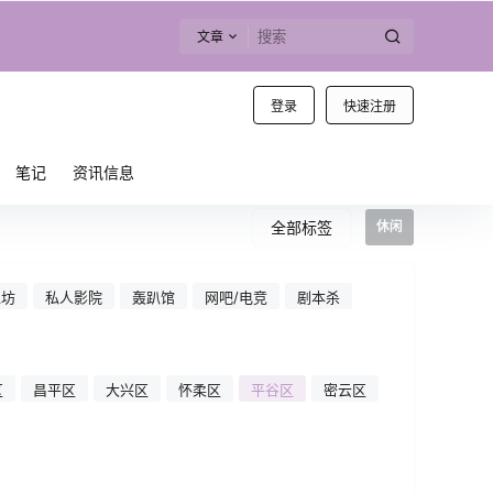
文章
登录
快速注册
笔记
资讯信息
全部标签
休闲
工坊
私人影院
轰趴馆
网吧/电竞
剧本杀
区
昌平区
大兴区
怀柔区
平谷区
密云区