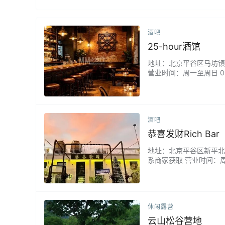
酒吧
25-hour酒馆
地址：北京平谷区马坊镇金河街
营业时间：周一至周日 00
处与小聚。持证调酒师甄
用料考究，店内曲风舒缓
酒吧
恭喜发财Rich Bar
地址：北京平谷区新平北路7
系商家获取 营业时间：周
痛快，还有驻唱，气氛很好
休闲露营
云山松谷营地