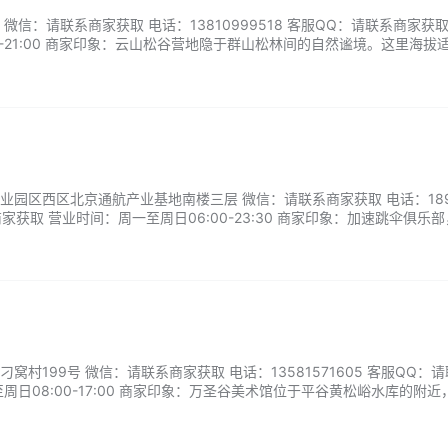
微信：请联系商家获取 电话：13810999518 客服QQ：请联系商家获取
0-21:00 商家印象：云山松谷营地隐于群山松林间的自然谧境。这里海拔
木屋选择，设施完备且保留野趣。白天可徒步松径、观鸟采摘，夜晚围坐
谷，暂别喧嚣，沉浸于山野的宁静与美好。...
园区西区北京通航产业基地南楼三层 微信：请联系商家获取 电话：189
商家获取 营业时间：周一至周日06:00-23:30 商家印象：加速跳伞俱乐
高空俯瞰大地的震撼，与风追逐的自由感，必将成为你最难忘的冒险回忆
人生新高度！...
窝村199号 微信：请联系商家获取 电话：13581571605 客服QQ：
周日08:00-17:00 商家印象：万圣谷美术馆位于平谷黄松峪水库的附近
有民俗，有露营地，功能齐全，整个园里面都非常有艺术气息，里面随处
...