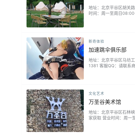
地址：北京平谷区胡关路 
时间：周一至周日08:0
空气清新，提供帐篷区与
仰望无垠星空。来云山松
新奇体验
加速跳伞俱乐部
地址：北京平谷区马坊工业
1381 客服QQ：请联系
实现翱翔天际的梦想！从
等待，来加速俱乐部，解锁
文化艺术
万圣谷美术馆
地址：北京平谷区石林峡刁
家获取 营业时间：周一至
有咖啡馆，有艺术餐厅，
进行艺术创作的各种人群。