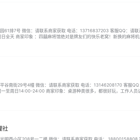
61排7号 微信：请联系商家获取 电话：13716837203 客服QQ：请
周日全天 商家印象 ：四囍麻将馆绝对是牌友们的快乐老窝！新换的麻将机
就不想起来。包间隔音好。老板还贴心准备了冰饮和小吃，杠上开花配冰
谷南街29号4幢 微信：请联系商家获取 电话：13146208170 客服Q
一至周日14:00-24:00 商家印象：桌游种类很多，都很好玩，工作人员
感不错。...
理社
西小区208号一二楼 微信：请联系商家获取 电话： 18800158808