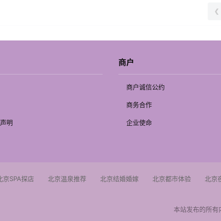
❮
商户
商户诚信公约
商务合作
声明
企业使命
北京SPA探店
北京温泉推荐
北京结婚婚嫁
北京都市体验
北京
本站发布的所有