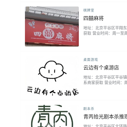
棋牌室
四囍麻将
地址：北京平谷区平翔东园
获取 营业时间：周一至
顺手，软乎乎的椅子一坐
爽到飞起！...
桌面游戏
云边有个桌游店
地址：北京平谷区平谷镇平
系商家获取 营业时间：周
也非常清楚，挺专业，体验
剧本杀
青丙拾光剧本杀推
地址：北京平谷区北环路光明