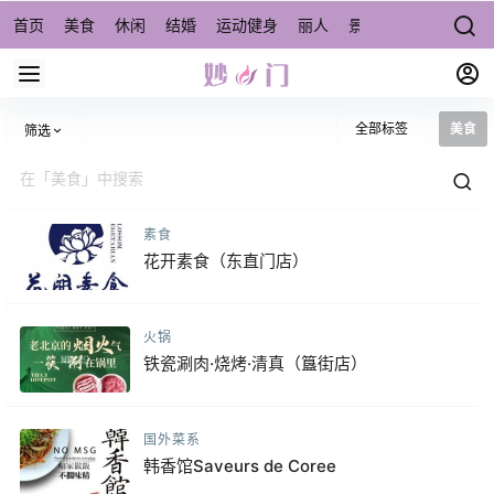
首页
美食
休闲
结婚
运动健身
丽人
景点/周边游
宠物
全部标签
美食
筛选
素食
花开素食（东直门店）
火锅
铁瓷涮肉·烧烤·清真（簋街店）
国外菜系
韩香馆Saveurs de Coree