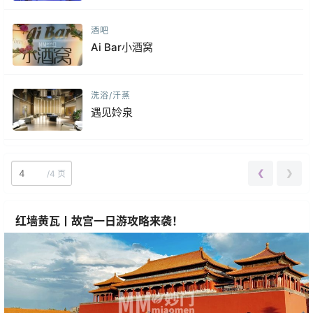
酒吧
Ai Bar小酒窝
洗浴/汗蒸
遇见姈泉
❮
❯
/
4 页
红墙黄瓦丨故宫一日游攻略来袭！