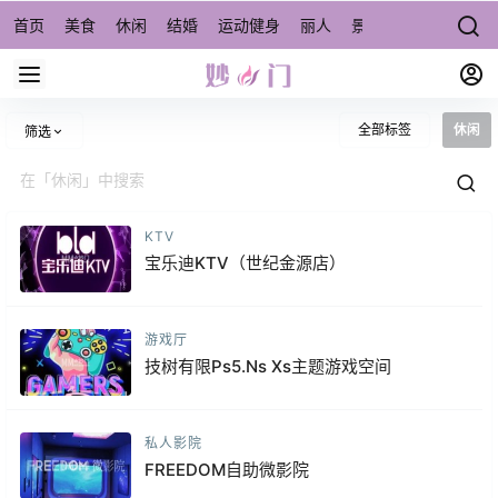
首页
美食
休闲
结婚
运动健身
丽人
景点/周边游
宠物
全部标签
休闲
筛选
KTV
宝乐迪KTV（世纪金源店）
游戏厅
技树有限Ps5.Ns Xs主题游戏空间
私人影院
FREEDOM自助微影院