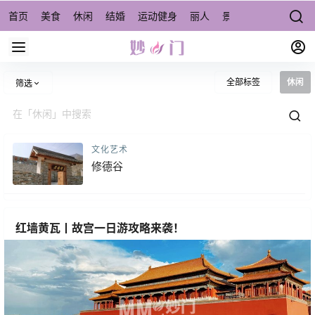
首页
美食
休闲
结婚
运动健身
丽人
景点/周边游
宠物
全部标签
休闲
筛选
文化艺术
修德谷
红墙黄瓦丨故宫一日游攻略来袭！