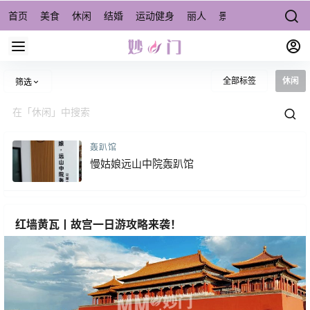
首页
美食
休闲
结婚
运动健身
丽人
景点/周边游
宠物
全部标签
休闲
筛选
轰趴馆
慢姑娘远山中院轰趴馆
红墙黄瓦丨故宫一日游攻略来袭！