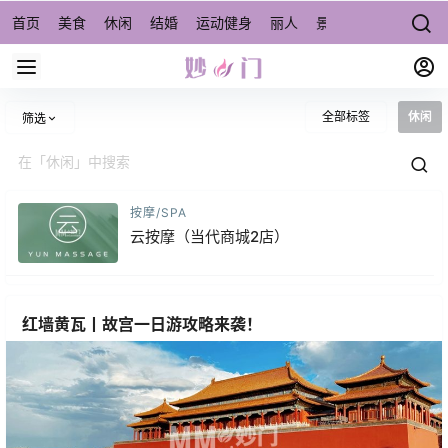
首页
美食
休闲
结婚
运动健身
丽人
景点/周边游
宠物
全部标签
休闲
筛选
按摩/SPA
云按摩（当代商城2店）
红墙黄瓦丨故宫一日游攻略来袭！