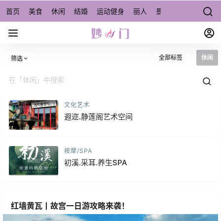
首页
美食
休闲
结婚
运动健身
丽人
景点/周边游
宠物
全部标签
休闲
筛选
文化艺术
遐迩.静莲阁艺术空间
按摩/SPA
初溪.采耳.养生SPA
红墙黄瓦丨故宫一日游攻略来袭！