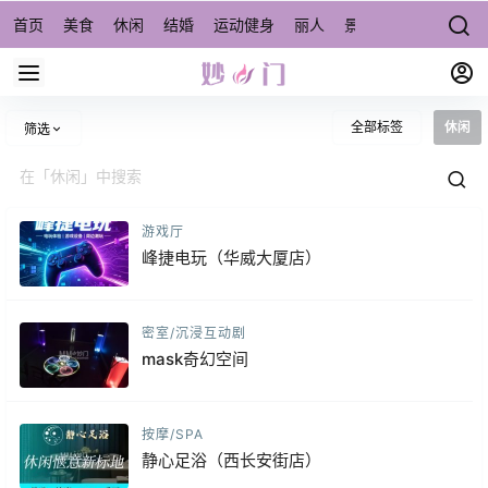
首页
美食
休闲
结婚
运动健身
丽人
景点/周边游
宠物
全部标签
休闲
筛选
游戏厅
峰捷电玩（华威大厦店）
密室/沉浸互动剧
mask奇幻空间
按摩/SPA
静心足浴（西长安街店）