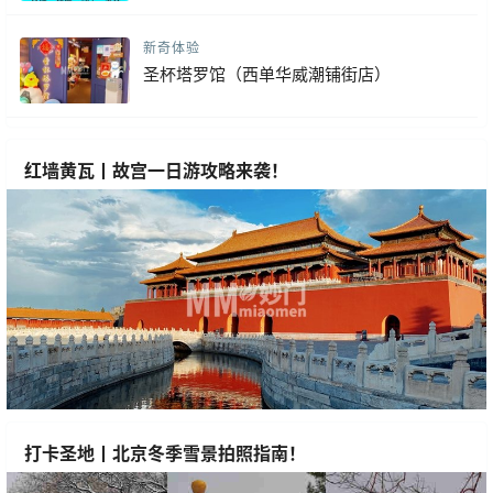
新奇体验
圣杯塔罗馆（西单华威潮铺街店）
红墙黄瓦丨故宫一日游攻略来袭！
打卡圣地丨北京冬季雪景拍照指南！