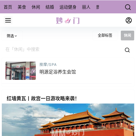
首页
美食
休闲
结婚
运动健身
丽人
景点/周边游
宠物
全部标签
休闲
筛选
按摩/SPA
明源足浴养生会馆
红墙黄瓦丨故宫一日游攻略来袭！