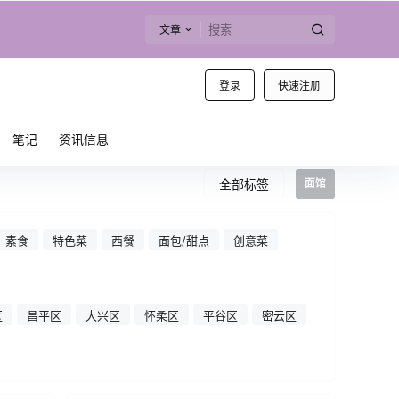
文章
登录
快速注册
笔记
资讯信息
全部标签
面馆
素食
特色菜
西餐
面包/甜点
创意菜
区
昌平区
大兴区
怀柔区
平谷区
密云区