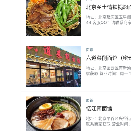
北京乡土情铁锅焖
地址：北京延庆区玉皇阁大街
44 客服QQ：请联系商
五花肉、豆角和土豆，在
瞬间，蒸腾的香气能勾起
面馆
六道菜削面馆（密
地址：北京密云区育新幼儿
家获取 营业时间：周一至
尝了锅包肉和一锅鲜。卷
酥里嫩的。...
面馆
忆江南面馆
地址：北京平谷区兴谷街道
联系商家获取 营业时间：
劲道，这里不仅拉面好吃