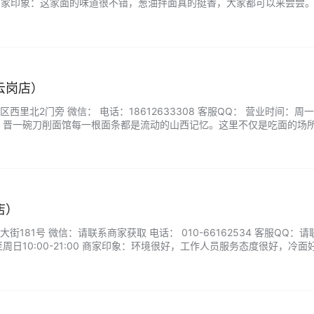
:00 商家印象：这家面的味道很不错，葱油拌面真的挺香，大家都可以来尝尝
感觉到大颗的肉粒。...
云岗店）
西里北2门旁 微信： 电话：18612633308 客服QQ： 营业时间：周
商家印象：晋一碗刀削面馆每一根面条都是流动的山西记忆。这里不仅是吃面的场
蕾般面叶的表演现场。面团在手中飞舞，柳叶状的面条精准落入沸腾的骨
就是一碗穿越太行山的筋道滋味。...
店）
181号 微信：请联系商家获取 电话： 010-66162534 客服QQ：
周日10:00-21:00 商家印象：环境很好，工作人员服务态度很好，冷面
还有牛 肉，小泡菜儿也很不错。...