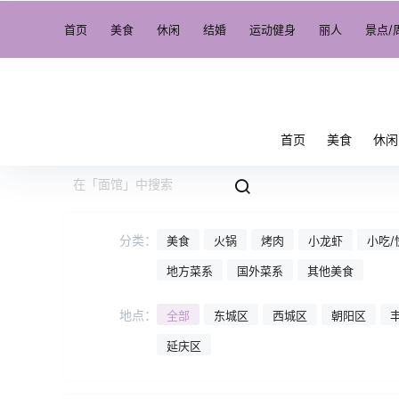
首页
美食
休闲
结婚
运动健身
丽人
景点/
首页
美食
休闲
分类：
美食
火锅
烤肉
小龙虾
小吃/
地方菜系
国外菜系
其他美食
地点：
全部
东城区
西城区
朝阳区
延庆区