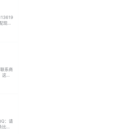
3619
搭配现切
锅盖的
请联系商
，这次
错，外
QQ：请
条比较