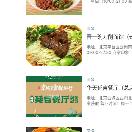
一至周日10:00-21
挺不错的，味道很好吃，能
面馆
晋一碗刀削面馆（
地址：北京丰台区云岗南区
09:00-22:30 
是观看师傅用弯刀削出芭
配上地道臊子与老陈醋，
面馆
华天延吉餐厅（总
地址：北京西城区西四北大街
家获取 营业时间：周一至
道又地道，最爱的脆爽黄瓜
面馆