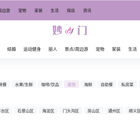
周边游
宠物
家装
生活
探店
资讯
结婚
运动健身
丽人
景点/周边游
宠物
家装
生活
快餐
水果/生鲜
咖啡/饮品
面馆
海鲜
自助餐
私房菜
丰台区
石景山区
海淀区
门头沟区
房山区
通州区
顺义