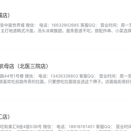
城店）
中骏世界城 微信： 电话：16632902685 客服QQ： 营业时间：周一
商家印象：主打地道韩式冷面，汤头冰爽酸甜，面条筋道不坨，搭配炸串、小菜选
，自带接地气烟火氛围，出餐速度快。定价实惠分量足，不管单人解馋、
日遛弯简单小聚，都能轻松吃到清爽开胃的特色凉面。...
面航母店（北医三院店）
4号1号楼 微信： 电话：13426328802 客服QQ： 营业时间：周一
家印象：很喜欢吃丝路传奇的拉面，只要想吃拉面就会选这个牌子。店面临街很
，拉面分各种粗细，很细心，味道都很棒，小菜、「羊肉串」也都很在线。.
汇店）
美汇B座4层03B号 微信： 电话：18618161451 客服QQ： 营业时