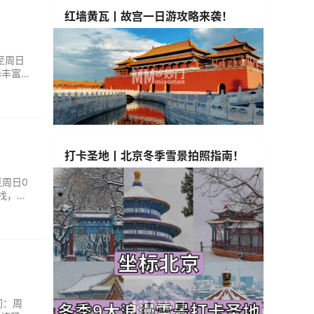
红墙黄瓦丨故宫一日游攻略来袭！
至周日
择丰富。
好友短
打卡圣地丨北京冬季雪景拍照指南！
至周日0
好找，路
..
间：周