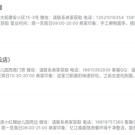
面
康安小区15-3号 微信：请联系商家获取 电话：13521016354 15811
家获取 营业时间：周一至周日09:00-20:00 商家印象：手工擀制面条，
祖传秘制酱料中慢火焖煮，面条吸饱了汤汁的精华，根根筋道入味。揭开
无数老北京的童年记忆。老板坚持用传统柴火灶，让每份焖面都带着…...
云店）
园西南门旁 微信：请联系商家获取 电话：18610262930 客服QQ：
周日10:30-20:00 商家印象：这家刀削面的味道好吃，之前总是吃削面
子下面是豆角玉米和排骨，卷子沾上了菜汤，入味好吃。锅包肉味道也不
小红帽幼儿园旁边 微信：请联系商家获取 电话：16619757360 客服
周一至周日06:00-21:00 商家印象：忆江南面馆用餐环境干净整洁，面
，茴香猪肉馅包子也很好吃，味道非常不错。...