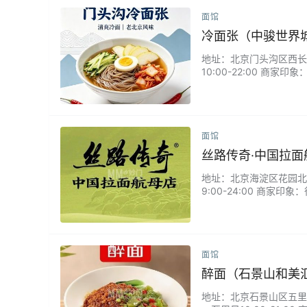
面馆
冷面张（中骏世界
地址：北京门头沟区西长安
10:00-22:00 
店内收拾干净，散座宽松
途出行歇脚干饭，或是夏
面馆
丝路传奇·中国拉
地址：北京海淀区花园北路4
9:00-24:00 商
边有停车位，服务很不错
面馆
醉面（石景山和美
地址：北京石景山区五里坨和