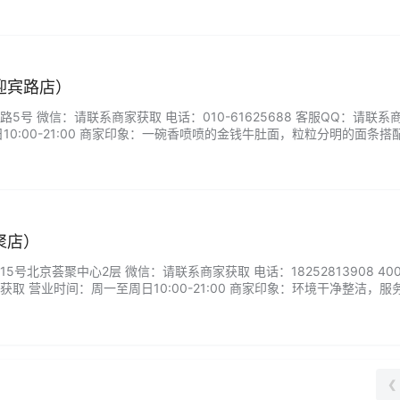
迎宾路店）
5号 微信：请联系商家获取 电话：010-61625688 客服QQ：请联系
10:00-21:00 商家印象：一碗香喷喷的金钱牛肚面，粒粒分明的面条搭
现。面条口感细腻，夹上一筷，软糯又劲道。...
聚店）
号北京荟聚中心2层 微信：请联系商家获取 电话：18252813908 4001
获取 营业时间：周一至周日10:00-21:00 商家印象：环境干净整洁，服
各种小食的味道也很不错，原味椰浆超级的好喝。...
❮