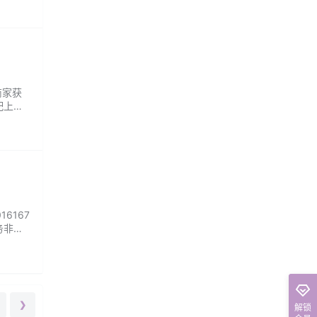
商家获
配上牛
6167
务非常
❯
解锁