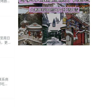
。烤肠也
一至周日
所，更
汤里，
请联系商
好吃劲