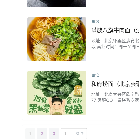
面馆
满族八旗牛肉面（
地址：北京怀柔区迎宾北路
取 营业时间：周一至周日
肚，满满的食欲感立马呈
面馆
和府捞面（北京荟
地址：北京大兴区欣宁路15
77 客服QQ：请联系商家
好，各种面都非常好吃，
1
2
3
/
3 页