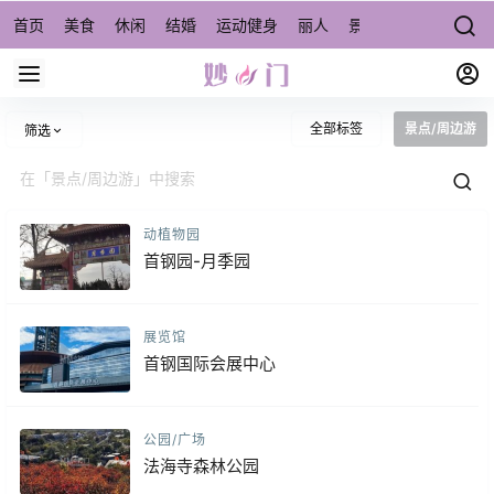
首页
美食
休闲
结婚
运动健身
丽人
景点/周边游
宠物
全部标签
景点/周边游
筛选
动植物园
首钢园-月季园
展览馆
首钢国际会展中心
公园/广场
法海寺森林公园