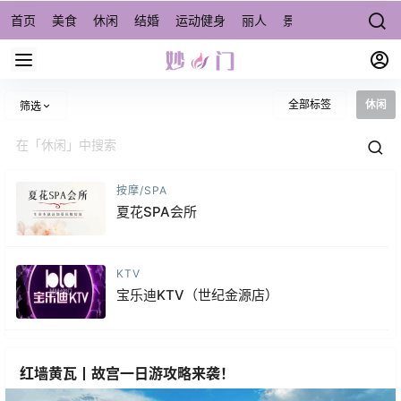
首页
美食
休闲
结婚
运动健身
丽人
景点/周边游
宠物
全部标签
休闲
筛选
按摩/SPA
夏花SPA会所
KTV
宝乐迪KTV（世纪金源店）
红墙黄瓦丨故宫一日游攻略来袭！